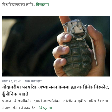
विश्वविद्यालयका लागि...
विस्तृतमा
साउन २१, ०९:४२
खबर संवाददाता
गोदावरीमा फायरिङ अभ्यासका क्रममा ह्याण्ड ग्रिनेड विस्फोट,
दुई सैनिक घाइते
धनगढीः कैलालीको गोदावरी नगरपालिका–४ स्थित बन्देवी फायरिङ रेञ्जमा
नेपाली सेनाको फायरिङ...
विस्तृतमा