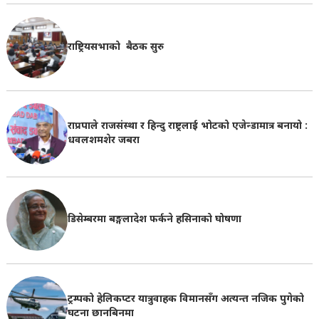
राष्ट्रियसभाको बैठक सुरु
राप्रपाले राजसंस्था र हिन्दु राष्ट्रलाई भोटको एजेन्डामात्र बनायो :
धवलशमशेर जबरा
डिसेम्बरमा बङ्गलादेश फर्कने हसिनाको घोषणा
ट्रम्पको हेलिकप्टर यात्रुवाहक विमानसँग अत्यन्त नजिक पुगेको
घटना छानबिनमा