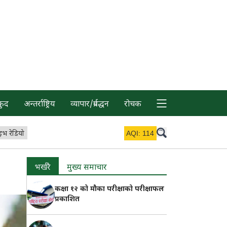
कुद
अन्तर्राष्ट्रिय
व्यापार/प्रर्वद्धन
रोचक
इभ रेडियो
AQI:
114
भर्खरै
मुख्य समाचार
कक्षा १२ को मौका परीक्षाको परीक्षाफल
प्रकाशित