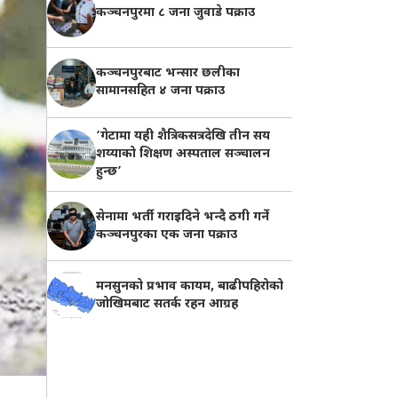
कञ्चनपुरमा ८ जना जुवाडे पक्राउ
कञ्चनपुरबाट भन्सार छलीका
सामानसहित ४ जना पक्राउ
‘गेटामा यही शैत्रिकसत्रदेखि तीन सय
शय्याको शिक्षण अस्पताल सञ्चालन
हुन्छ’
सेनामा भर्ती गराइदिने भन्दै ठगी गर्ने
कञ्चनपुरका एक जना पक्राउ
मनसुनको प्रभाव कायम, बाढीपहिरोको
जोखिमबाट सतर्क रहन आग्रह