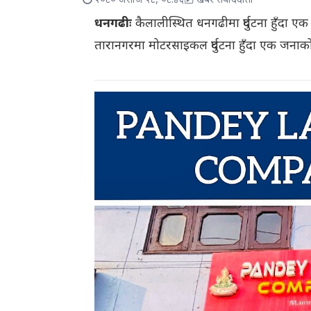
२०८० असोज २८, ०८:४६
खबर संवाददाता
धनगढीः
कैलालीस्थित धनगढीमा दुर्घटना हुँदा
तारानगरमा मोटरसाइकल दुर्घटना हुँदा एक जनाको