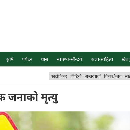
कृषि
पर्यटन
प्रवास
स्वास्थ्य-सौन्दर्य
कला-साहित्य
खेल
फोटोफिचर
भिडियो
अन्तरवार्ता
विचार/ब्लग
ला
एक जनाको मृत्यु