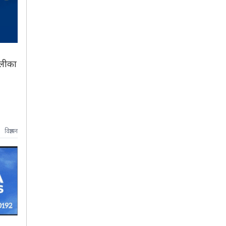
ालीका
विज्ञापन