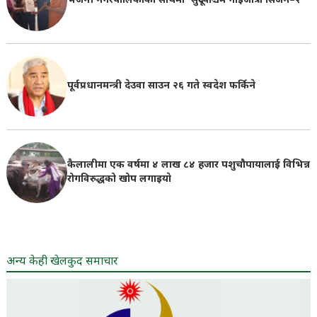
भजनी नगरपालिकाको साथमा ‘सुदूरपश्चिम गाईजात्रा सिजन–२
पूर्वप्रधानमन्त्री देउवा साउन २६ गते स्वदेश फर्किने
कैलालीमा एक वर्षमा ४ लाख ८४ हजार पशुचौपायालाई विभिन्न
रोगविरुद्धको खोप लगाइयाे
अन्य केही खेलकुद समाचार