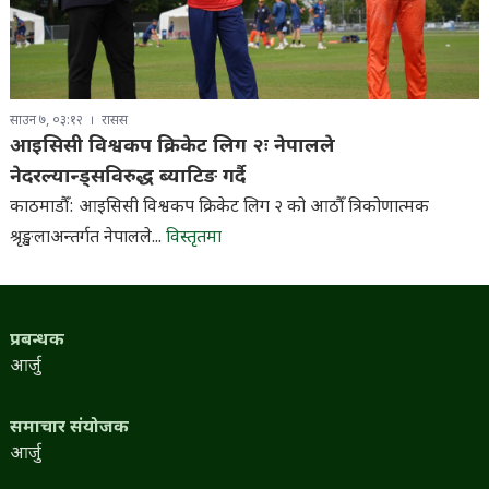
साउन ७, ०३:१२
रासस
आइसिसी विश्वकप क्रिकेट लिग २ः नेपालले
नेदरल्यान्ड्सविरुद्ध ब्याटिङ गर्दै
काठमाडौँ: आइसिसी विश्वकप क्रिकेट लिग २ को आठौँ त्रिकोणात्मक
श्रृङ्खलाअन्तर्गत नेपालले...
विस्तृतमा
प्रबन्धक
आर्जु
समाचार संयोजक
आर्जु