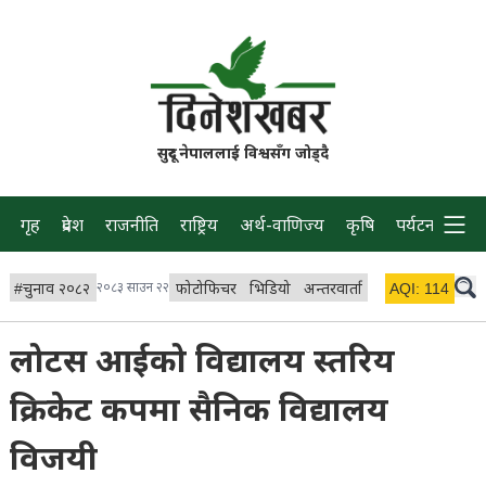
सुदूर नेपाललाई विश्वसँग जोड्दै
गृह
प्रदेश
राजनीति
राष्ट्रिय
अर्थ-वाणिज्य
कृषि
पर्यटन
प्रवास
#
चुनाव २०८२
२०८३ साउन २२
फोटोफिचर
भिडियो
अन्तरवार्ता
विचार/ब्लग
AQI:
114
लाइभ 
लोटस आईको विद्यालय स्तरिय
क्रिकेट कपमा सैनिक विद्यालय
विजयी