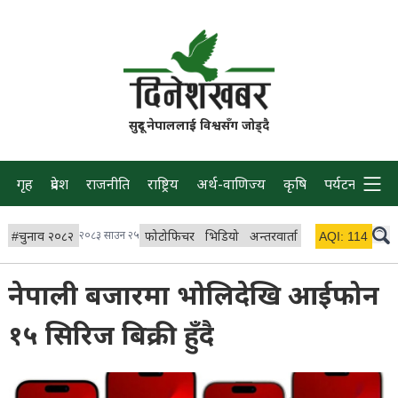
सुदूर नेपाललाई विश्वसँग जोड्दै
गृह
प्रदेश
राजनीति
राष्ट्रिय
अर्थ-वाणिज्य
कृषि
पर्यटन
प्रवास
#
चुनाव २०८२
२०८३ साउन २५
फोटोफिचर
भिडियो
अन्तरवार्ता
विचार/ब्लग
AQI:
114
लाइभ
नेपाली बजारमा भोलिदेखि आईफोन
१५ सिरिज बिक्री हुँदै