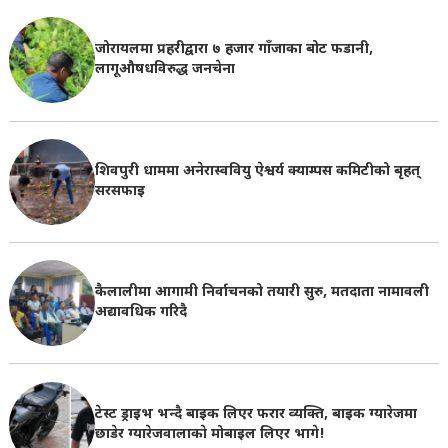
जोरायलमा प्रहरीद्वारा ७ हजार गाँजाका बोट फडानी,
लागूऔषधविरुद्ध जनचेना
शिवपुरी धाममा अनेरास्ववियु ऐश्वर्य क्याम्पस कमिटीको बृहत्
सरसफाइ
कैलालीमा आगामी निर्वाचनको तयारी सुरु, मतदाता नामावली
अद्यावधिक गरिदै
टेस्ट ड्राइभ भन्दै बाइक लिएर फरार व्यक्ति, बाइक ग्यारेजमा
छाडेर ग्यारेजवालाकाे मोबाइल लिएर भागे!