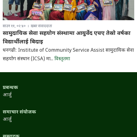
साउन ११, ०२:४०
खबर संवाददाता
सामुदायिक सेवा सहयोग संस्थामा आयुर्वेद एचए तेस्रो वर्षका
विद्यार्थीलाई बिदाइ
धनगढी: Institute of Community Service Assist सामुदायिक सेवा
सहयोग संस्थान (ICSA) मा...
विस्तृतमा
प्रबन्धक
आर्जु
समाचार संयोजक
आर्जु
सम्पादक