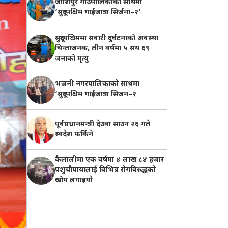
जोशिपुर गाउँपालिकाको साथमा
‘सुदूरपश्चिम गाईजात्रा सिर्जना–२’
सुदूरपश्चिममा सवारी दुर्घटनाको अवस्था
चिन्ताजनक, तीन वर्षमा ५ सय ६९
जनाको मृत्यु
भजनी नगरपालिकाको साथमा
‘सुदूरपश्चिम गाईजात्रा सिजन–२
पूर्वप्रधानमन्त्री देउवा साउन २६ गते
स्वदेश फर्किने
कैलालीमा एक वर्षमा ४ लाख ८४ हजार
पशुचौपायालाई विभिन्न रोगविरुद्धको
खोप लगाइयाे