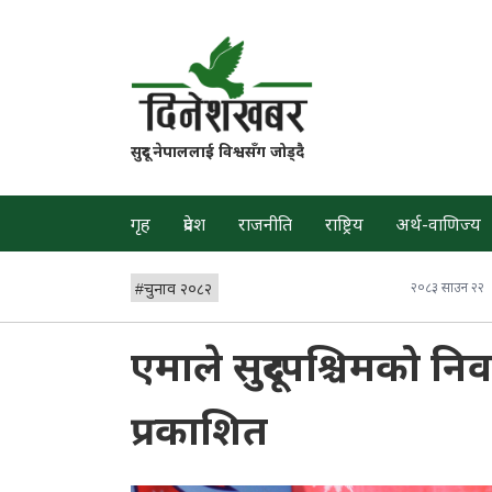
सुदूर नेपाललाई विश्वसँग जोड्दै
गृह
प्रदेश
राजनीति
राष्ट्रिय
अर्थ-वाणिज्य
#
चुनाव २०८२
२०८३ साउन २२
एमाले सुदूरपश्चिमको न
प्रकाशित