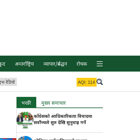
कुद
अन्तर्राष्ट्रिय
व्यापार/प्रर्वद्धन
रोचक
इभ रेडियो
AQI:
114
भर्खरै
मुख्य समाचार
काँग्रेसको आधिकारिकता विवादमा
सर्वोच्चले सुरु देखि सुनुवाइ गर्ने