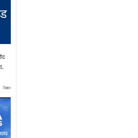
उँद
द,
विज्ञापन