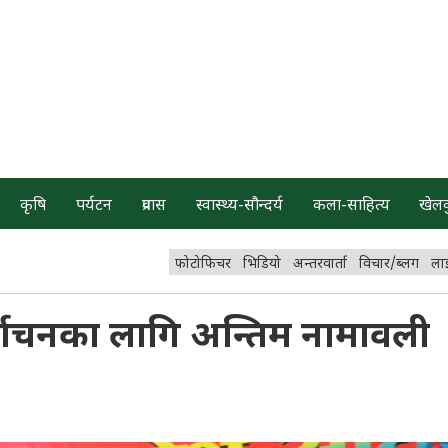
कृषि
पर्यटन
प्रवास
स्वास्थ्य-सौन्दर्य
कला-साहित्य
खेल
फोटोफिचर
भिडियो
अन्तरवार्ता
विचार/ब्लग
ला
िर्वाचनका लागि अन्तिम नामावली