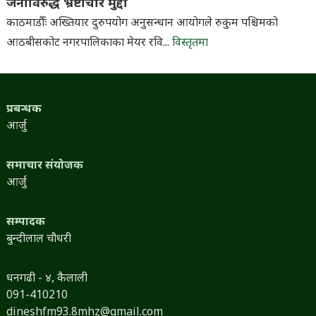
जनाविरुद्ध भ्रष्टाचार मुद्दा
काठमाडौँः अख्तियार दुरुपयोग अनुसन्धान आयोगले रुकुम पश्चिमको
आठबीसकोट नगरपालिकाका मेयर रवि...
विस्तृतमा
प्रबन्धक
आर्जु
समाचार संयोजक
आर्जु
सम्पादक
बुन्दीलाल चौधरी
धनगढी - ४, कैलाली
091-410210
dineshfm93.8mhz@gmail.com