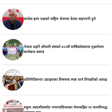
कांग्रेस इतर पक्षको राष्ट्रिय भेलामा देउवा सहभागी हुने
नेपाल प्रहरी श्रीमती संघको ४२औँ वार्षिकोत्सवमा वृक्षरोपण
कार्यक्रम सम्पन्न
प्रतिनिधिसभाः उठाइएका विषयमा स्पष्ट पार्न विपक्षीको आग्रह
रुकुम आठबीसकोट नगरपालिकाका मेयरसहित ११ जनाविरुद्ध