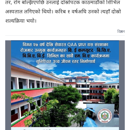
तर, रोग बल्झिएपछि उनलाई दोस्रोपटक काठमाडौंको शिभिल
अस्पताल लगिएको थियो। करिब १ वर्षअघि उनको त्यहाँ दोस्रो
शल्यक्रिया भयो।
विज्ञापन