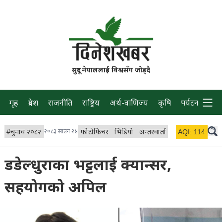
सुदूर नेपाललाई विश्वसँग जोड्दै
गृह
प्रदेश
राजनीति
राष्ट्रिय
अर्थ-वाणिज्य
कृषि
पर्यटन
प्रवास
#
चुनाव २०८२
२०८३ साउन २४
फोटोफिचर
भिडियो
अन्तरवार्ता
विचार/ब्लग
AQI:
114
लाइभ
डडेल्धुराका भट्टलाई क्यान्सर,
सहयोगको अपिल