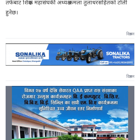
तर्फबाट शिक्षक महासंघकी अध्यक्ष कमला तुलाधरसहितको टोली
हुनेछ।
विज्ञापन
विज्ञापन