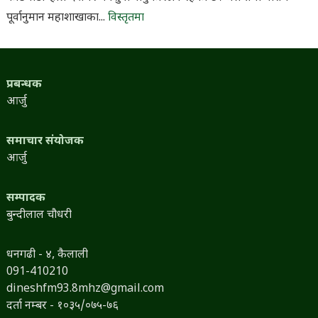
पूर्वानुमान महाशाखाका...
विस्तृतमा
प्रबन्धक
आर्जु
समाचार संयोजक
आर्जु
सम्पादक
बुन्दीलाल चौधरी
धनगढी - ४, कैलाली
091-410210
dineshfm93.8mhz@gmail.com
दर्ता नम्बर - १०३५/०७५-७६