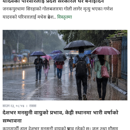
यादवको परिवारलाई प्रदेश सरकारले घर बनाइदिने
जनकपुरधामः सिरहाको गोलबजारमा गोली लागेर मृत्यु भएका गणेश
यादवको परिवारलाई मधेस प्रदेश...
विस्तृतमा
साउन २३, ०८:५४
रासस
देशभर मनसुनी वायुको प्रभाव, केही स्थानमा भारी वर्षाको
सम्भावना
काठमाडौँः हाल देशभर मनसुनी वायुको प्रभाव रहेको छ। जल तथा मौसम