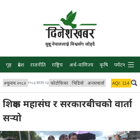
सुदूर नेपाललाई विश्वसँग जोड्दै
गृह
प्रदेश
राजनीति
राष्ट्रिय
अर्थ-वाणिज्य
कृषि
पर्यटन
प्रवास
#
चुनाव २०८२
२०८३ साउन २३
फोटोफिचर
भिडियो
अन्तरवार्ता
विचार/ब्लग
AQI:
114
लाइभ 
शिक्षक महासंघ र सरकारबीचको वार्ता
सर्‍यो