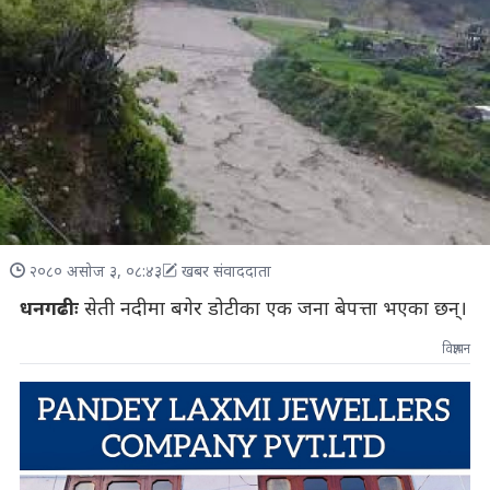
२०८० असोज ३, ०८:४३
खबर संवाददाता
धनगढीः
सेती नदीमा बगेर डोटीका एक जना बेपत्ता भएका छन्।
विज्ञापन