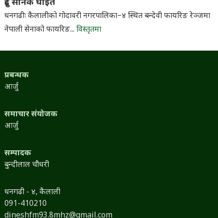
दुई सैनिक घाइते
धनगढीः कैलालीको गोदावरी नगरपालिका–४ स्थित बन्देवी फायरिङ रेञ्जमा
नेपाली सेनाको फायरिङ...
विस्तृतमा
प्रबन्धक
आर्जु
समाचार संयोजक
आर्जु
सम्पादक
बुन्दीलाल चौधरी
धनगढी - ४, कैलाली
091-410210
dineshfm93.8mhz@gmail.com