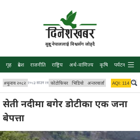
सुदूर नेपाललाई विश्वसँग जोड्दै
गृह
प्रदेश
राजनीति
राष्ट्रिय
अर्थ-वाणिज्य
कृषि
पर्यटन
प्रवास
#
चुनाव २०८२
२०८३ साउन २१
फोटोफिचर
भिडियो
अन्तरवार्ता
विचार/ब्लग
AQI:
114
लाइभ 
सेती नदीमा बगेर डोटीका एक जना
बेपत्ता