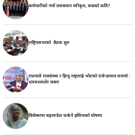
कर्मचारीको नयाँ तलबमान स्वीकृत, कसको कति?
राष्ट्रियसभाको बैठक सुरु
राप्रपाले राजसंस्था र हिन्दु राष्ट्रलाई भोटको एजेन्डामात्र बनायो :
धवलशमशेर जबरा
डिसेम्बरमा बङ्गलादेश फर्कने हसिनाको घोषणा