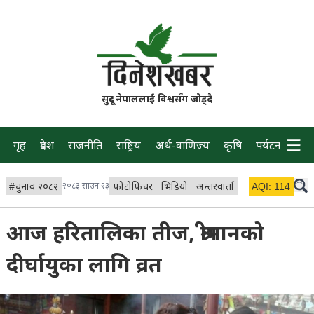
सुदूर नेपाललाई विश्वसँग जोड्दै
गृह
प्रदेश
राजनीति
राष्ट्रिय
अर्थ-वाणिज्य
कृषि
पर्यटन
प्रवास
#
चुनाव २०८२
२०८३ साउन २३
फोटोफिचर
भिडियो
अन्तरवार्ता
विचार/ब्लग
AQI:
114
लाइभ 
आज हरितालिका तीज, श्रीमानको
दीर्घायुका लागि व्रत