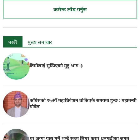
कमेन्ट लोड गर्नुस
भर्खरै
मुख्य समाचार
तिमीलाई सुम्पिएको मुटु भाग-३
काँग्रेसको १५औँ महाधिवेशन तोकिएकै समयमा हुन्छ : महामन्त्री
पौडेल
घर जग्गा पास गर्ने भन्दै रकम लिएर फरार धनगढीका जगत