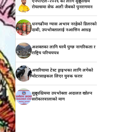
एनपीएल–२०२६ का लागि सुदूरपश्चिम
रोयल्समा सेफ अली जैबको पुनरागमन
धनगढीमा ग्यास अभाव नरहेको डिलरको
दाबी, उपभोक्तालाई नआत्तिन आग्रह
अशक्तका लागि घरमै पुग्छ नागरिकता र
राष्ट्रिय परिचयपत्र
अत्तरियामा टेस्ट ड्राइभका लागि लगेको
मोटरसाइकल लिएर युवक फरार
सुदूरपश्चिममा उपभोक्ता अदालत खोल्न
सरोकारवालाको माग