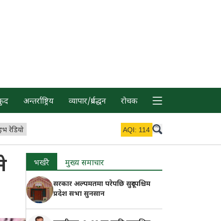
कुद
अन्तर्राष्ट्रिय
व्यापार/प्रर्वद्धन
रोचक
इभ रेडियो
AQI:
114
े
भर्खरै
मुख्य समाचार
सरकार अल्पमतमा परेपछि सुदूरपश्चिम
प्रदेश सभा सुनसान