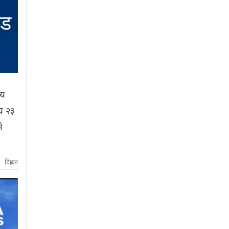
लय
य २३
े
विज्ञापन