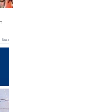
ा
विज्ञापन