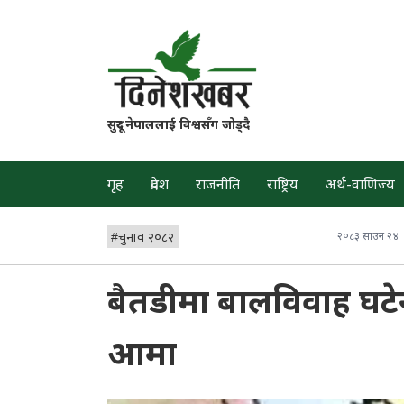
सुदूर नेपाललाई विश्वसँग जोड्दै
गृह
प्रदेश
राजनीति
राष्ट्रिय
अर्थ-वाणिज्य
#
चुनाव २०८२
२०८३ साउन २४
बैतडीमा बालविवाह घटे
आमा