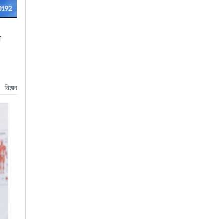
ो
विज्ञापन