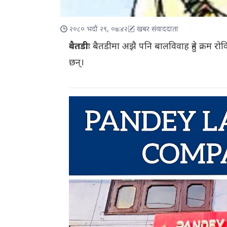
२०८० भदौ २९, ०७:४२
खबर संवाददाता
बैतडीः
बैतडीमा अझै पनि बालविवाह हुने क्रम रोकिए
छन्।