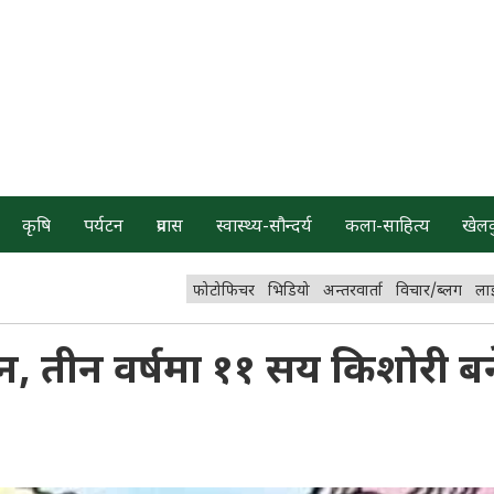
कृषि
पर्यटन
प्रवास
स्वास्थ्य-सौन्दर्य
कला-साहित्य
खेल
फोटोफिचर
भिडियो
अन्तरवार्ता
विचार/ब्लग
ला
न, तीन वर्षमा ११ सय किशोरी बन