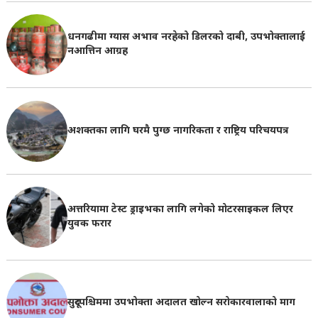
धनगढीमा ग्यास अभाव नरहेको डिलरको दाबी, उपभोक्तालाई
नआत्तिन आग्रह
अशक्तका लागि घरमै पुग्छ नागरिकता र राष्ट्रिय परिचयपत्र
अत्तरियामा टेस्ट ड्राइभका लागि लगेको मोटरसाइकल लिएर
युवक फरार
सुदूरपश्चिममा उपभोक्ता अदालत खोल्न सरोकारवालाको माग