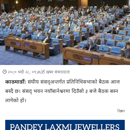
२०८० भदौ २८, ०९:३६
खबर संवाददाता
काठमाडौं:
संघीय संसद्अन्तर्गत प्रतिनिधिसभाको बैठक आज
बस्दै छ। संसद् भवन नयाँबानेश्वरमा दिउँसो ३ बजे बैठक बस्न
लागेको हो।
विज्ञापन