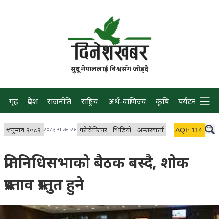
सुदूर नेपाललाई विश्वसँग जोड्दै
गृह
प्रदेश
राजनीति
राष्ट्रिय
अर्थ-वाणिज्य
कृषि
पर्यटन
प्रवास
#
चुनाव २०८२
२०८३ साउन २४
फोटोफिचर
भिडियो
अन्तरवार्ता
विचार/ब्लग
AQI:
114
लाइभ
प्रतिनिधिसभाको बैठक बस्दै, शोक
प्रस्ताव प्रस्तुत हुने