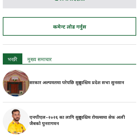
कमेन्ट लोड गर्नुस
भर्खरै
मुख्य समाचार
सरकार अल्पमतमा परेपछि सुदूरपश्चिम प्रदेश सभा सुनसान
एनपीएल–२०२६ का लागि सुदूरपश्चिम रोयल्समा सेफ अली
जैबको पुनरागमन