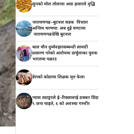
सुनको मोल तोलामा आठ हजारले वृद्धि
नारायणगढ–बुटवल सडक विस्तार
अन्तिम चरणमा: अब दुई घण्टामा
नारायणगढदेखि बुटवल
बाल यौन दुर्व्यवहारसम्बन्धी सामग्री
प्रसारण गरेको आरोपमा दार्चुलाका युवक
भारतमा पक्राउ
डेराको कोठामा शिक्षक मृत फेला
ग्यास ट्याङ्करले ई–रिक्सालाई ठक्कर दिँदा
९ जना घाइते, ६ को अवस्था गम्भीर