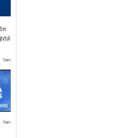
देश
िरोले
विज्ञापन
विज्ञापन