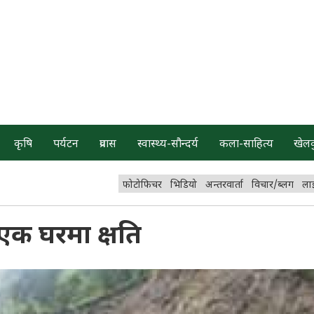
कृषि
पर्यटन
प्रवास
स्वास्थ्य-सौन्दर्य
कला-साहित्य
खेल
फोटोफिचर
भिडियो
अन्तरवार्ता
विचार/ब्लग
ला
एक घरमा क्षति