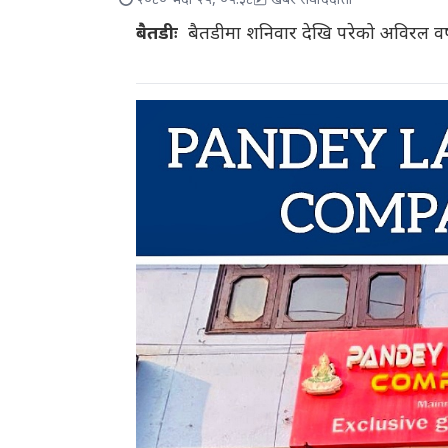
२०८० भदौ २५, ०५:३८
खबर संवाददाता
बैतडीः
बैतडीमा शनिवार देखि परेको अविरल वर्