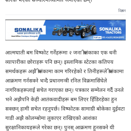
सरिक भएको सञ्चारमाध्यामले जनाएका छन्।
विज्ञापन
आत्मघाती बम विष्फोट गर्नेहरूमा २ जना श्रीलंकाका एक धनी
व्यापारीका छोराहरू पनि छन्। इस्लामिक स्टेटका कतिपय
समर्थकहरू अझै श्रीलंकामा काम गरिरहेको र तिनीहरूले श्रीलंकामा
आक्रमण गर्नसक्ने भन्दै प्रधानमन्त्री रनिल विक्रमासिंघेले
नागरिकहरूलाई सचेत गराएका छन्। पत्रकार सम्मेलन गर्दै उनले
भने अझैपनि केही आतंकवादीहरू बम लिएर हिँडिरहेका हुन
सक्छन् हामी सचेत रहनुपर्छ। विष्फोटक सामाग्री बोकेका दुईवटा
गाडी अझै कोलम्बोमा लुकाएर राखिएको आशंका
सुरक्षानिकायहरूले गरेका छन्। पुनस् आक्रमण हुनसक्ने यी