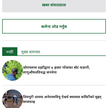
खबर संवाददाता
कमेन्ट लोड गर्नुस
भर्खरै
मुख्य समाचार
जोरायलमा प्रहरीद्वारा ७ हजार गाँजाका बोट फडानी,
लागूऔषधविरुद्ध जनचेना
शिवपुरी धाममा अनेरास्ववियु ऐश्वर्य क्याम्पस कमिटीको बृहत्
सरसफाइ