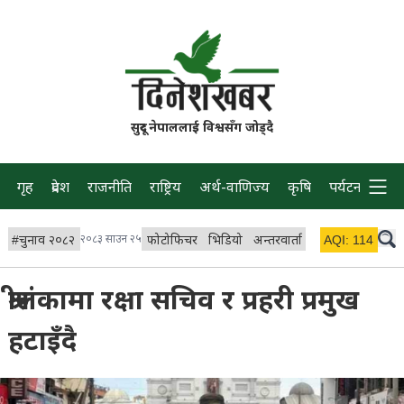
सुदूर नेपाललाई विश्वसँग जोड्दै
गृह
प्रदेश
राजनीति
राष्ट्रिय
अर्थ-वाणिज्य
कृषि
पर्यटन
प्रवास
#
चुनाव २०८२
२०८३ साउन २५
फोटोफिचर
भिडियो
अन्तरवार्ता
विचार/ब्लग
AQI:
114
लाइभ
श्रीलंकामा रक्षा सचिव र प्रहरी प्रमुख
हटाइँदै