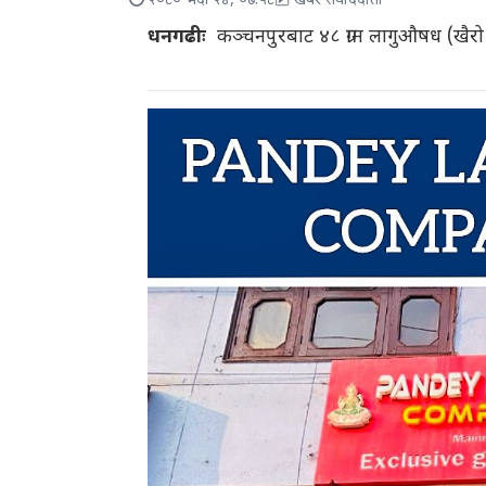
२०८० भदौ २४, ०७:५८
खबर संवाददाता
धनगढीः
कञ्चनपुरबाट ४८ ग्राम लागुऔषध (खैरो