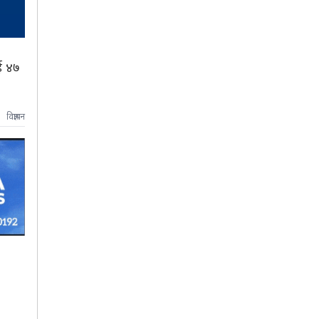
ई ४७
विज्ञापन