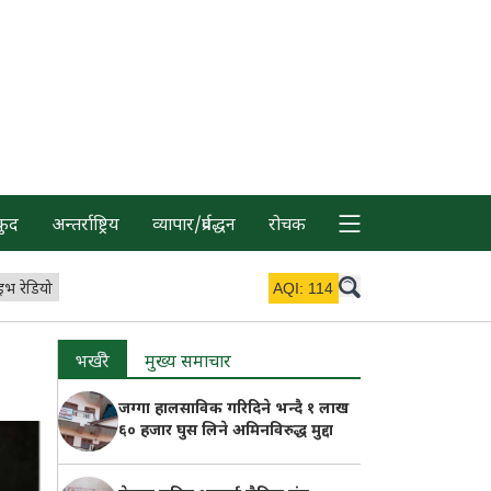
कुद
अन्तर्राष्ट्रिय
व्यापार/प्रर्वद्धन
रोचक
इभ रेडियो
AQI:
114
भर्खरै
मुख्य समाचार
जग्गा हालसाविक गरिदिने भन्दै १ लाख
६० हजार घुस लिने अमिनविरुद्ध मुद्दा