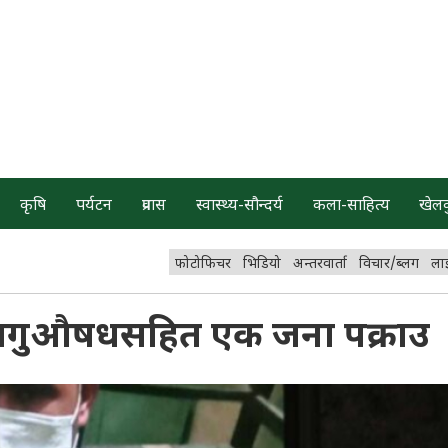
कृषि
पर्यटन
प्रवास
स्वास्थ्य-सौन्दर्य
कला-साहित्य
खेल
फोटोफिचर
भिडियो
अन्तरवार्ता
विचार/ब्लग
ला
म आगुऔषधसहित एक जना पक्राउ