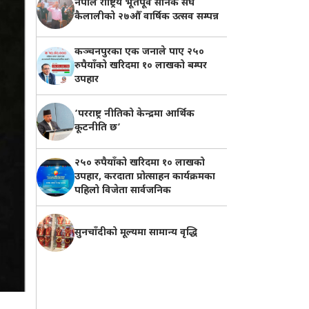
नेपाल राष्ट्रिय भूतपूर्व सैनिक संघ
कैलालीको २७औँ वार्षिक उत्सव सम्पन्न
कञ्चनपुरका एक जनाले पाए २५०
रुपैयाँको खरिदमा १० लाखको बम्पर
उपहार
‘परराष्ट्र नीतिको केन्द्रमा आर्थिक
कूटनीति छ’
२५० रुपैयाँको खरिदमा १० लाखको
उपहार, करदाता प्रोत्साहन कार्यक्रमका
पहिलो विजेता सार्वजनिक
सुनचाँदीको मूल्यमा सामान्य वृद्धि