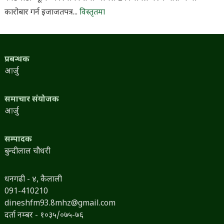
कारोबार गर्न इजाजतपत्र...
विस्तृतमा
प्रबन्धक
आर्जु
समाचार संयोजक
आर्जु
सम्पादक
बुन्दीलाल चौधरी
धनगढी - ४, कैलाली
091-410210
dineshfm93.8mhz@gmail.com
दर्ता नम्बर - १०३५/०७५-७६