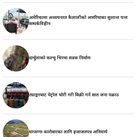
अमेरिकामा अध्ययनरत कैलालीको अत्तरियाका सुशान्त पन्त
सम्पर्कविहीन
दार्चुलाको कल्चु भिरमा सडक निर्माण
ट्याङ्करबाट पेट्रोल चोरी गरी बिक्री गर्ने सात जना पक्राउ
घरजग्गा कारोबारका लागि इजाजतपत्र अनिवार्य