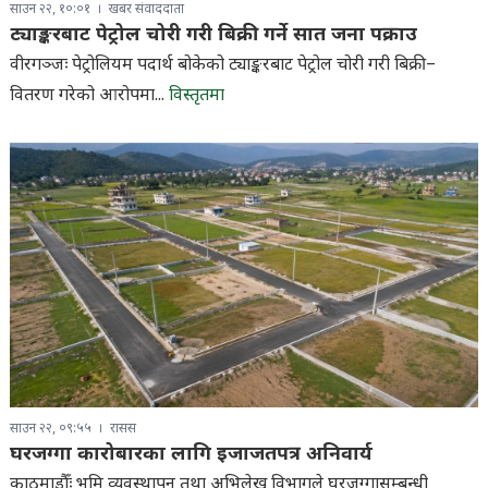
साउन २२, १०:०१
खबर संवाददाता
ट्याङ्करबाट पेट्रोल चोरी गरी बिक्री गर्ने सात जना पक्राउ
वीरगञ्जः पेट्रोलियम पदार्थ बोकेको ट्याङ्करबाट पेट्रोल चोरी गरी बिक्री–
वितरण गरेको आरोपमा...
विस्तृतमा
साउन २२, ०९:५५
रासस
घरजग्गा कारोबारका लागि इजाजतपत्र अनिवार्य
काठमाडौँः भूमि व्यवस्थापन तथा अभिलेख विभागले घरजग्गासम्बन्धी