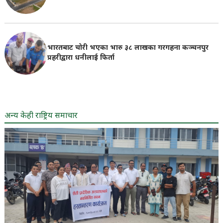
भारतबाट चोरी भएका भारु ३८ लाखका गरगहना कञ्चनपुर
प्रहरीद्वारा धनीलाई फिर्ता
अन्य केही राष्ट्रिय समाचार