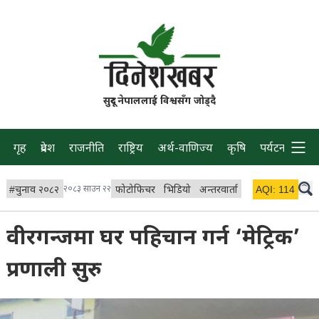
सुदूर नेपाललाई विश्वसँग जोड्दै
गृह
प्रदेश
राजनीति
राष्ट्रिय
अर्थ-वाणिज्य
कृषि
पर्यटन
प्रवास
#
चुनाव २०८२
२०८३ साउन २२
फोटोफिचर
भिडियो
अन्तरवार्ता
विचार/ब्लग
AQI:
114
लाइभ 
वीरगन्जमा घर पहिचान गर्न ‘मेट्रिक’
प्रणाली सुरु