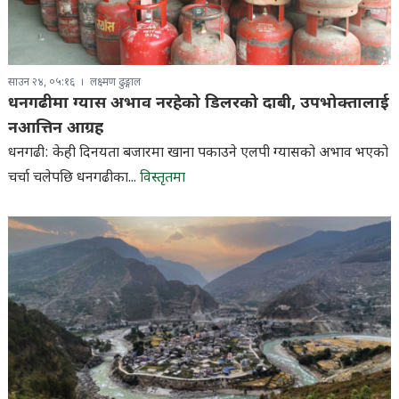
साउन २४, ०५:१६
लक्ष्मण ढुङ्गाल
धनगढीमा ग्यास अभाव नरहेको डिलरको दाबी, उपभोक्तालाई
नआत्तिन आग्रह
धनगढी: केही दिनयता बजारमा खाना पकाउने एलपी ग्यासको अभाव भएको
चर्चा चलेपछि धनगढीका...
विस्तृतमा