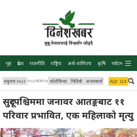
सुदूर नेपाललाई विश्वसँग जोड्दै
गृह
प्रदेश
राजनीति
राष्ट्रिय
अर्थ-वाणिज्य
कृषि
पर्यटन
प्रवास
#
चुनाव २०८२
२०८३ साउन २४
फोटोफिचर
भिडियो
अन्तरवार्ता
विचार/ब्लग
AQI:
114
लाइभ
सुदूरपश्चिममा जनावर आतङ्कबाट ११
परिवार प्रभावित, एक महिलाको मृत्यु