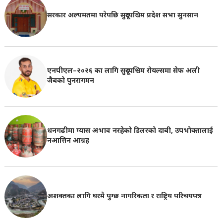
सरकार अल्पमतमा परेपछि सुदूरपश्चिम प्रदेश सभा सुनसान
एनपीएल–२०२६ का लागि सुदूरपश्चिम रोयल्समा सेफ अली
जैबको पुनरागमन
धनगढीमा ग्यास अभाव नरहेको डिलरको दाबी, उपभोक्तालाई
नआत्तिन आग्रह
अशक्तका लागि घरमै पुग्छ नागरिकता र राष्ट्रिय परिचयपत्र