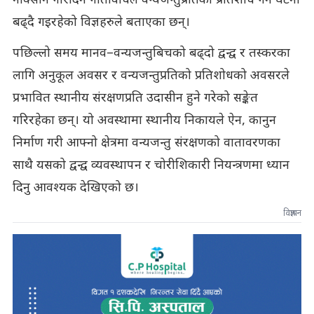
नोक्सान गरिदिने गतिविधिले वन्यजन्तुप्रतिको प्रतिशोध गर्ने घटना
बढ्दै गइरहेको विज्ञहरुले बताएका छन्।
पछिल्लो समय मानव–वन्यजन्तुबिचको बढ्दो द्वन्द्व र तस्करका
लागि अनुकूल अवसर र वन्यजन्तुप्रतिको प्रतिशोधको अवसरले
प्रभावित स्थानीय संरक्षणप्रति उदासीन हुने गरेको सङ्केत
गरिरहेका छन्। यो अवस्थामा स्थानीय निकायले ऐन, कानुन
निर्माण गरी आफ्नो क्षेत्रमा वन्यजन्तु संरक्षणको वातावरणका
साथै यसको द्वन्द्व व्यवस्थापन र चोरीशिकारी नियन्त्रणमा ध्यान
दिनु आवश्यक देखिएको छ।
विज्ञापन