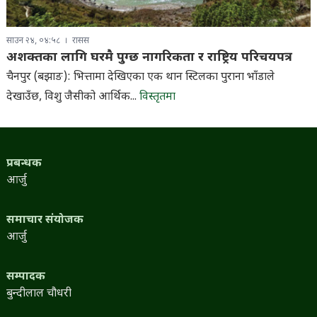
साउन २४, ०४:५८
रासस
अशक्तका लागि घरमै पुग्छ नागरिकता र राष्ट्रिय परिचयपत्र
चैनपुर (बझाङ): भित्तामा देखिएका एक थान स्टिलका पुराना भाँडाले
देखाउँछ, विशु जैसीको आर्थिक...
विस्तृतमा
प्रबन्धक
आर्जु
समाचार संयोजक
आर्जु
सम्पादक
बुन्दीलाल चौधरी