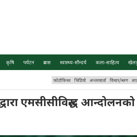
कृषि
पर्यटन
प्रवास
स्वास्थ्य-सौन्दर्य
कला-साहित्य
खेल
फोटोफिचर
भिडियो
अन्तरवार्ता
विचार/ब्लग
ला
द्धारा एमसीसीविरुद्ध आन्दोलनको