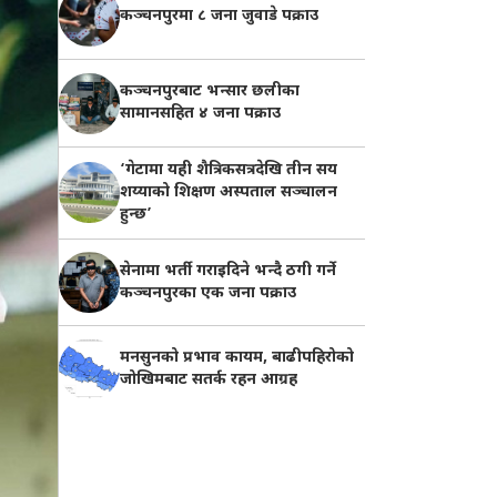
कञ्चनपुरमा ८ जना जुवाडे पक्राउ
कञ्चनपुरबाट भन्सार छलीका
सामानसहित ४ जना पक्राउ
‘गेटामा यही शैत्रिकसत्रदेखि तीन सय
शय्याको शिक्षण अस्पताल सञ्चालन
हुन्छ’
सेनामा भर्ती गराइदिने भन्दै ठगी गर्ने
कञ्चनपुरका एक जना पक्राउ
मनसुनको प्रभाव कायम, बाढीपहिरोको
जोखिमबाट सतर्क रहन आग्रह