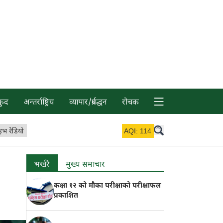
कुद
अन्तर्राष्ट्रिय
व्यापार/प्रर्वद्धन
रोचक
इभ रेडियो
AQI:
114
भर्खरै
मुख्य समाचार
कक्षा १२ को मौका परीक्षाको परीक्षाफल
प्रकाशित