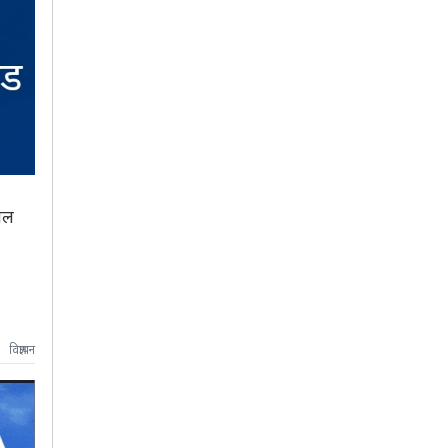
िल
विज्ञापन