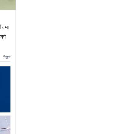
रोधमा
ेको
विज्ञापन