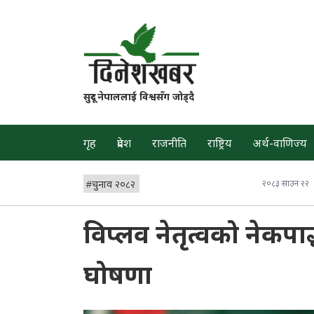
सुदूर नेपाललाई विश्वसँग जोड्दै
गृह
प्रदेश
राजनीति
राष्ट्रिय
अर्थ-वाणिज्य
#
चुनाव २०८२
२०८३ साउन २२
विप्लव नेतृत्वको नेकपा
घोषणा