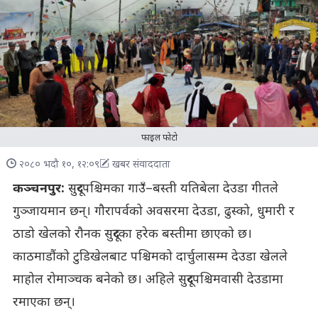
फाइल फोटो
२०८० भदौ १०, १२:०९
खबर संवाददाता
कञ्चनपुर:
सुदूरपश्चिमका गाउँ–बस्ती यतिबेला देउडा गीतले
गुञ्जायमान छन्। गौरापर्वको अवसरमा देउडा, ढुस्को, धुमारी र
ठाडो खेलको रौनक सुदूरका हरेक बस्तीमा छाएको छ।
काठमाडौंको टुडिखेलबाट पश्चिमको दार्चुलासम्म देउडा खेलले
माहोल रोमाञ्चक बनेको छ। अहिले सुदूरपश्चिमवासी देउडामा
रमाएका छन्।