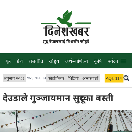
सुदूर नेपाललाई विश्वसँग जोड्दै
गृह
प्रदेश
राजनीति
राष्ट्रिय
अर्थ-वाणिज्य
कृषि
पर्यटन
प्रवास
#
चुनाव २०८२
२०८३ साउन २३
फोटोफिचर
भिडियो
अन्तरवार्ता
विचार/ब्लग
AQI:
114
लाइभ 
देउडाले गुञ्जायमान सुदूरका बस्ती