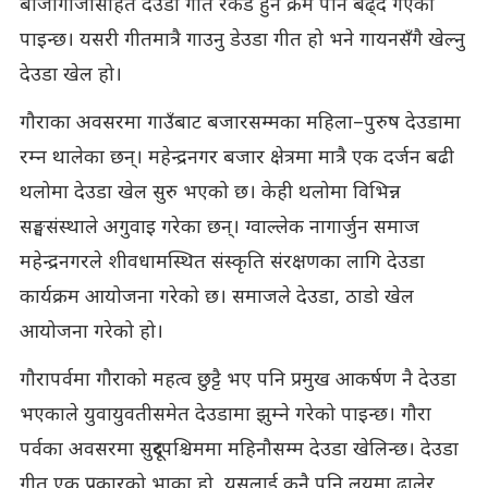
बाजागाजासहित देउडा गीत रेकर्ड हुने क्रम पनि बढ्दै गएको
पाइन्छ। यसरी गीतमात्रै गाउनु डेउडा गीत हो भने गायनसँगै खेल्नु
देउडा खेल हो।
गौराका अवसरमा गाउँबाट बजारसम्मका महिला–पुरुष देउडामा
रम्न थालेका छन्। महेन्द्रनगर बजार क्षेत्रमा मात्रै एक दर्जन बढी
थलोमा देउडा खेल सुरु भएको छ। केही थलोमा विभिन्न
सङ्घसंस्थाले अगुवाइ गरेका छन्। ग्वाल्लेक नागार्जुन समाज
महेन्द्रनगरले शीवधामस्थित संस्कृति संरक्षणका लागि देउडा
कार्यक्रम आयोजना गरेको छ। समाजले देउडा, ठाडो खेल
आयोजना गरेको हो।
गौरापर्वमा गौराको महत्व छुट्टै भए पनि प्रमुख आकर्षण नै देउडा
भएकाले युवायुवतीसमेत देउडामा झुम्ने गरेको पाइन्छ। गौरा
पर्वका अवसरमा सुदूरपश्चिममा महिनौसम्म देउडा खेलिन्छ। देउडा
गीत एक प्रकारको भाका हो, यसलाई कुनै पनि लयमा ढालेर