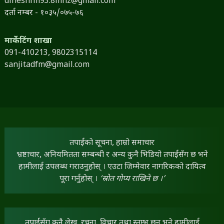
dineshfm93.8mhz@gmail.com
दर्ता नम्बर - १०३५/०७५-७६
मार्केटिंग शाखा
091-410213,
9802315114
sanjitadfm@gmail.com
तपाईंको सूचना, हाम्रो समाचार
भ्रष्टाचार, अनियमितता सम्बन्धी र अन्य कुनै भिडियो तपाईंसँग छ भने
हामीलाई उपलब्ध गराउनुहोस् । एउटा जिम्मेवार नागरिकको दायित्व
पूरा गर्नुहोस् ।
‘स्रोत गोप्य राखिने छ ।’
तपाईंसँग कुनै लेख, रचना, विचार तथा स्तम्भ छन् भने हामीलाई