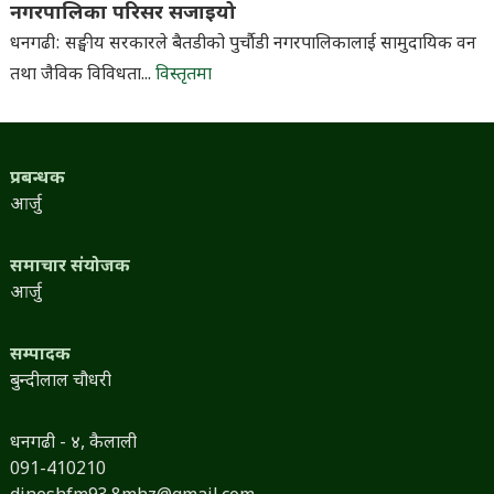
नगरपालिका परिसर सजाइयो
धनगढी: सङ्घीय सरकारले बैतडीको पुर्चौडी नगरपालिकालाई सामुदायिक वन
तथा जैविक विविधता...
विस्तृतमा
प्रबन्धक
आर्जु
समाचार संयोजक
आर्जु
सम्पादक
बुन्दीलाल चौधरी
धनगढी - ४, कैलाली
091-410210