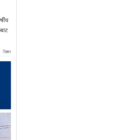
्षीय
थबाट
विज्ञापन