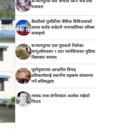
कञ्चनपुरमा मल अभाव किन भन्ने प्रश्न
यथावत
बैतडीको पुर्चौडीमा जैविक विविधताको
आधा करोड बजेटले नगरपालिका परिसर
सजाइयो
कञ्चनपुरमा एक युवकले निलेका
लागूऔषधका ९ वटा प्लास्टिकका पुडिया
दिसाबाट बरामद
पूर्वानुमानमा आधारित विपद्
प्रतिकार्यलाई स्थानीय तहसम्म संस्थागत
गर्ने प्रतिबद्धता
गायक तथा संगीतकार अशोक राईको
निधन