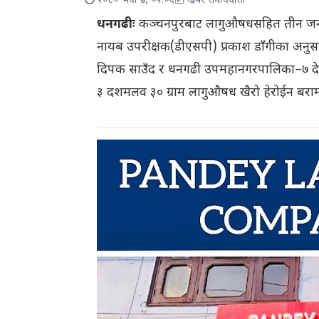
२०८० भदौ ७, ०२:०६
खबर संवाददाता
धनगढीः
कञ्चनपुरबाट लागुऔषधसहित तीन जना पक्र
नायब उपरीक्षक(डीएसपी) प्रकाश डाँगीका अनुस
दिपक साउँद र धनगढी उपमहानगरपालिका–७ देवह
३ दशमलव ३० ग्राम लागुऔषध खैरो हेरोईन बर