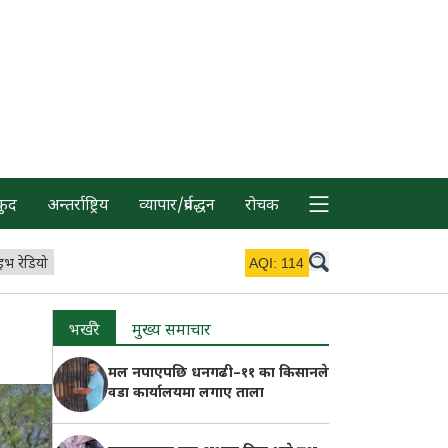
कुद
अन्तर्राष्ट्रिय
व्यापार/प्रर्वद्धन
रोचक
इभ रेडियो
AQI:
114
भर्खरै
मुख्य समाचार
मल नपाएपछि धनगढी–११ का किसानले
वडा कार्यालयमा लगाए ताला