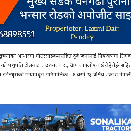
ेष सुचनाका आधारमा मोटरसाइकलसहित दुवै जनालाई नियन्त्रणमा लिए
० को पशुपति टोलबाट १ दशमलव ८३ ग्राम लागुऔषध खैरोहेरोईनसहि
मा डडेल्धुराको गन्यापधुरा गाउँपालिका– ६ बस्ने २३ वर्षिय प्रकाश नेपाल