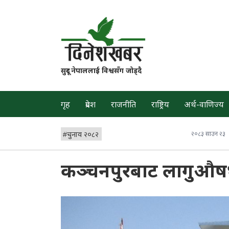
सुदूर नेपाललाई विश्वसँग जोड्दै
गृह
प्रदेश
राजनीति
राष्ट्रिय
अर्थ-वाणिज्य
#
चुनाव २०८२
२०८३ साउन २३
कञ्चनपुरबाट लागुऔषध