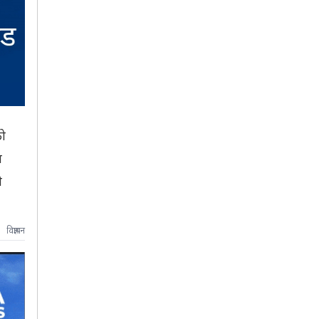
को
त
ी
विज्ञापन