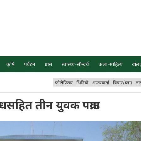
कृषि
पर्यटन
प्रवास
स्वास्थ्य-सौन्दर्य
कला-साहित्य
खेल
फोटोफिचर
भिडियो
अन्तरवार्ता
विचार/ब्लग
ला
सहित तीन युवक पक्राउ