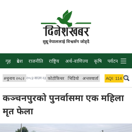
सुदूर नेपाललाई विश्वसँग जोड्दै
गृह
प्रदेश
राजनीति
राष्ट्रिय
अर्थ-वाणिज्य
कृषि
पर्यटन
प्रवास
#
चुनाव २०८२
२०८३ साउन २३
फोटोफिचर
भिडियो
अन्तरवार्ता
विचार/ब्लग
AQI:
114
लाइभ 
कञ्चनपुरको पुनर्वासमा एक महिला
मृत फेला