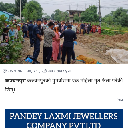
२०८० साउन ३०, ०९:३५
खबर संवाददाता
कञ्चनपुरः
कञ्चनपुरको पुनर्वासमा एक महिला मृत फेला परेकी
छिन्।
विज्ञापन