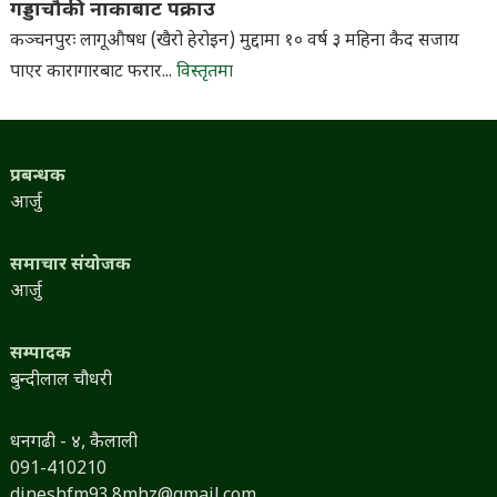
गड्डाचौकी नाकाबाट पक्राउ
कञ्चनपुरः लागूऔषध (खैरो हेरोइन) मुद्दामा १० वर्ष ३ महिना कैद सजाय
पाएर कारागारबाट फरार...
विस्तृतमा
प्रबन्धक
आर्जु
समाचार संयोजक
आर्जु
सम्पादक
बुन्दीलाल चौधरी
धनगढी - ४, कैलाली
091-410210
dineshfm93.8mhz@gmail.com