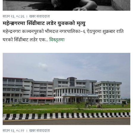
साउन २३, ०८:३६
खबर संवाददाता
महेन्द्रनगरमा सिँढीबाट लडेर युवकको मृत्यु
महेन्द्रनगरः कञ्चनपुरको भीमदत्त नगरपालिका–६ ऐठपुरमा शुक्रबार राति
घरको सिँढीबाट लडेर एक...
विस्तृतमा
साउन २३, ०८:२२
खबर संवाददाता