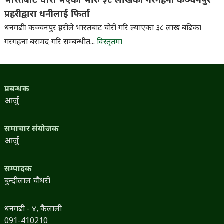
भारतबाट चोरी भएका भारु ३८ लाखका गरगहना कञ्चनपुर
प्रहरीद्वारा धनीलाई फिर्ता
धनगढीः कञ्चनपुर प्रहरीले भारतबाट चोरी गरि ल्याएका ३८ लाख बढिका
गरगहना बरामद गरि सम्बन्धीत...
विस्तृतमा
प्रबन्धक
आर्जु
समाचार संयोजक
आर्जु
सम्पादक
बुन्दीलाल चौधरी
धनगढी - ४, कैलाली
091-410210