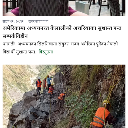
साउन २२, १०:४२
खबर संवाददाता
अमेरिकामा अध्ययनरत कैलालीको अत्तरियाका सुशान्त पन्त
सम्पर्कविहीन
धनगढीः अध्ययनका सिलसिलामा संयुक्त राज्य अमेरिका पुगेका नेपाली
विद्यार्थी सुशान्त पन्त...
विस्तृतमा