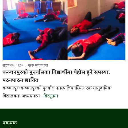
साउन २१, ०९:३७
खबर संवाददाता
कञ्चनपुरको पुनर्वासका विद्यार्थीमा बेहोस हुने समस्या,
पठनपाठन प्रभावित
कञ्चनपुरः कञ्चनपुरको पुनर्वास नगरपालिकास्थित एक सामुदायिक
विद्यालयमा अध्ययनरत...
विस्तृतमा
प्रबन्धक