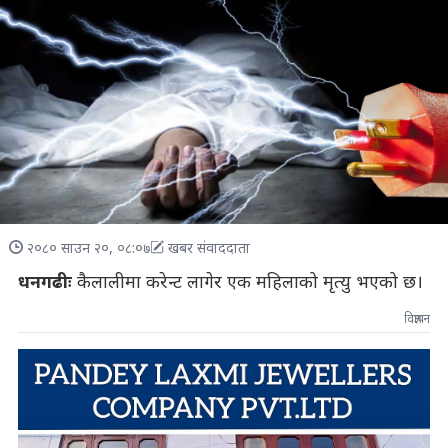
२०८० साउन २०, ०८:०७
खबर संवाददाता
धनगढीः
कैलालीमा करेन्ट लागेर एक महिलाको मृत्यु भएको छ।
विज्ञापन