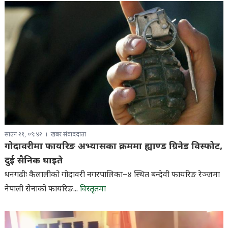
साउन २१, ०९:४२
खबर संवाददाता
गोदावरीमा फायरिङ अभ्यासका क्रममा ह्याण्ड ग्रिनेड विस्फोट,
दुई सैनिक घाइते
धनगढीः कैलालीको गोदावरी नगरपालिका–४ स्थित बन्देवी फायरिङ रेञ्जमा
नेपाली सेनाको फायरिङ...
विस्तृतमा