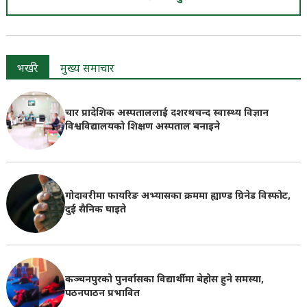
भर्खरै
मुख्य समाचार
चार प्रादेशिक अस्पताललाई दशरथचन्द स्वास्थ्य विज्ञान
विश्वविद्यालयको शिक्षण अस्पताल बनाइने
गोदावरीमा फायरिङ अभ्यासका क्रममा ह्याण्ड ग्रिनेड विस्फोट,
दुई सैनिक घाइते
कञ्चनपुरको पुनर्वासका विद्यार्थीमा बेहोस हुने समस्या,
पठनपाठन प्रभावित