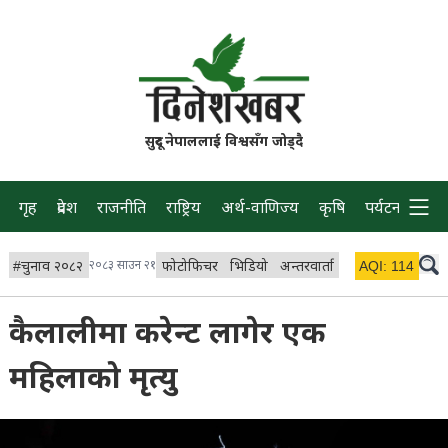
सुदूर नेपाललाई विश्वसँग जोड्दै
गृह
प्रदेश
राजनीति
राष्ट्रिय
अर्थ-वाणिज्य
कृषि
पर्यटन
प्रवास
#
चुनाव २०८२
२०८३ साउन २१
फोटोफिचर
भिडियो
अन्तरवार्ता
विचार/ब्लग
AQI:
114
लाइभ 
कैलालीमा करेन्ट लागेर एक
महिलाको मृत्यु