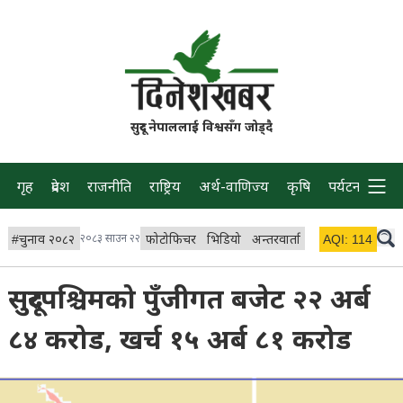
सुदूर नेपाललाई विश्वसँग जोड्दै
गृह
प्रदेश
राजनीति
राष्ट्रिय
अर्थ-वाणिज्य
कृषि
पर्यटन
प्रवास
#
चुनाव २०८२
२०८३ साउन २२
फोटोफिचर
भिडियो
अन्तरवार्ता
विचार/ब्लग
AQI:
114
लाइभ 
सुदूरपश्चिमको पुँजीगत बजेट २२ अर्ब
८४ करोड, खर्च १५ अर्ब ८१ करोड