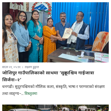
साउन २१, ०५:११
लक्ष्मण ढुङ्गाल
जोशिपुर गाउँपालिकाको साथमा ‘सुदूरपश्चिम गाईजात्रा
सिर्जना–२’
धनगढी। सुदूरपश्चिमको मौलिक कला, संस्कृति, भाषा र परम्पराको संरक्षण
तथा व्यङ्ग्य–...
विस्तृतमा