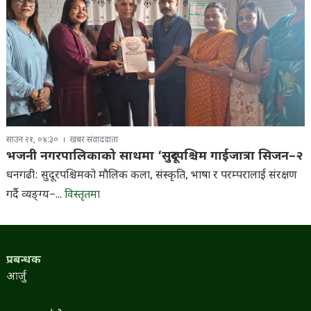
साउन २१, ०४:३०
खबर संवाददाता
भजनी नगरपालिकाको साथमा ‘सुदूरपश्चिम गाईजात्रा सिजन–२
धनगढी: सुदूरपश्चिमको मौलिक कला, संस्कृति, भाषा र परम्परालाई संरक्षण
गर्दै व्यङ्ग्य–...
विस्तृतमा
प्रबन्धक
आर्जु