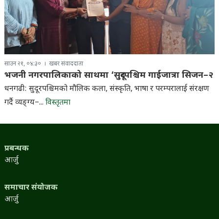
साउन २१, ०४:३०
खबर संवाददाता
भजनी नगरपालिकाको साथमा ‘सुदूरपश्चिम गाईजात्रा सिजन–२
धनगढी: सुदूरपश्चिमको मौलिक कला, संस्कृति, भाषा र परम्परालाई संरक्षण
गर्दै व्यङ्ग्य–...
विस्तृतमा
प्रबन्धक
आर्जु
समाचार संयोजक
आर्जु