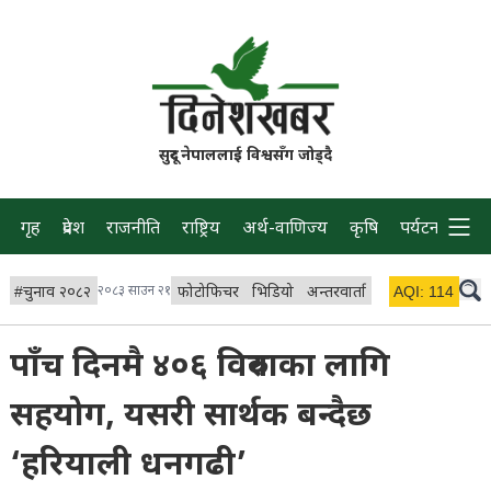
सुदूर नेपाललाई विश्वसँग जोड्दै
गृह
प्रदेश
राजनीति
राष्ट्रिय
अर्थ-वाणिज्य
कृषि
पर्यटन
प्रवास
#
चुनाव २०८२
२०८३ साउन २१
फोटोफिचर
भिडियो
अन्तरवार्ता
विचार/ब्लग
AQI:
114
लाइभ 
पाँच दिनमै ४०६ विरुवाका लागि
सहयोग, यसरी सार्थक बन्दैछ
‘हरियाली धनगढी’