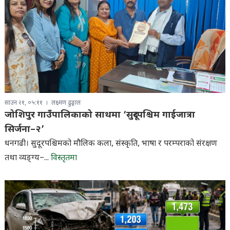
साउन २१, ०५:११
लक्ष्मण ढुङ्गाल
जोशिपुर गाउँपालिकाको साथमा ‘सुदूरपश्चिम गाईजात्रा
सिर्जना–२’
धनगढी। सुदूरपश्चिमको मौलिक कला, संस्कृति, भाषा र परम्पराको संरक्षण
तथा व्यङ्ग्य–...
विस्तृतमा