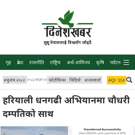
सुदूर नेपाललाई विश्वसँग जोड्दै
गृह
प्रदेश
राजनीति
राष्ट्रिय
अर्थ-वाणिज्य
कृषि
पर्यटन
प्रवास
#
चुनाव २०८२
२०८३ साउन २२
फोटोफिचर
भिडियो
अन्तरवार्ता
विचार/ब्लग
AQI:
114
लाइभ 
हरियाली धनगढी अभियानमा चौधरी
दम्पतिको साथ