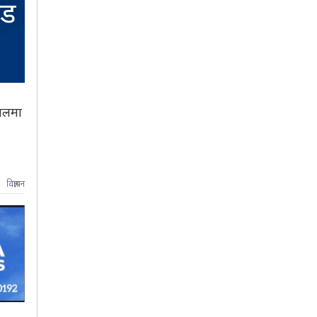
पालमा
विज्ञापन