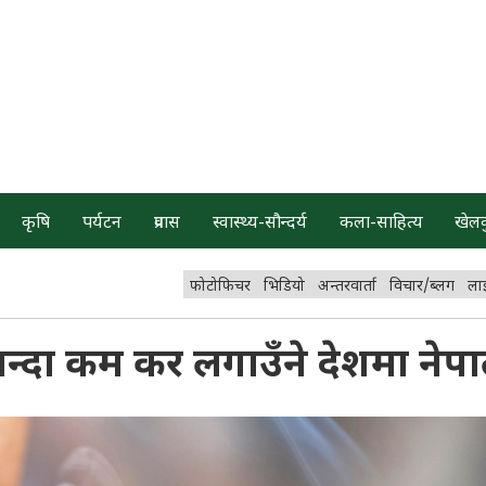
कृषि
पर्यटन
प्रवास
स्वास्थ्य-सौन्दर्य
कला-साहित्य
खेल
फोटोफिचर
भिडियो
अन्तरवार्ता
विचार/ब्लग
ला
ै भन्दा कम कर लगाउँने देशमा ने