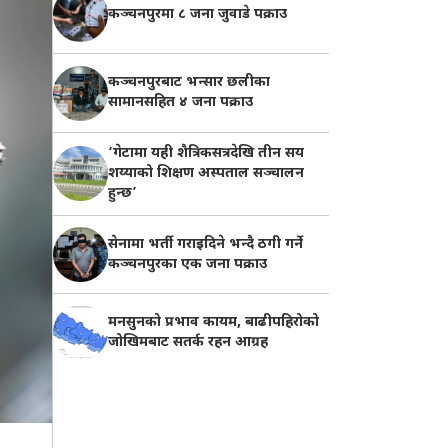
कञ्चनपुरमा ८ जना जुवाडे पक्राउ
कञ्चनपुरबाट भन्सार छलीका
सामानसहित ४ जना पक्राउ
‘गेटामा यही शैत्रिकसत्रदेखि तीन सय
शय्याको शिक्षण अस्पताल सञ्चालन
हुन्छ’
सेनामा भर्ती गराइदिने भन्दै ठगी गर्ने
कञ्चनपुरका एक जना पक्राउ
मनसुनको प्रभाव कायम, बाढीपहिरोको
जोखिमबाट सतर्क रहन आग्रह