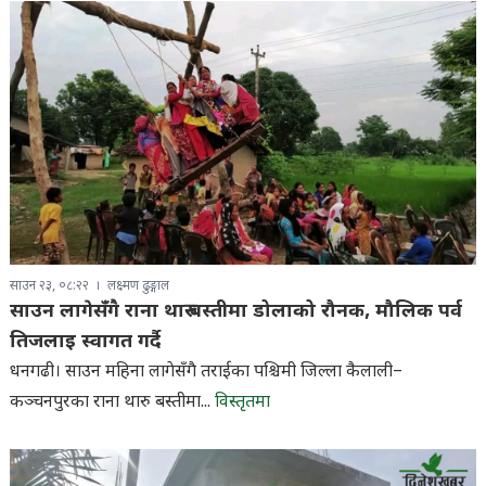
साउन २३, ०८:२२
लक्ष्मण ढुङ्गाल
साउन लागेसँगै राना थारु बस्तीमा डोलाको रौनक, मौलिक पर्व
तिजलाइ स्वागत गर्दै
धनगढी। साउन महिना लागेसँगै तराईका पश्चिमी जिल्ला कैलाली–
कञ्चनपुरका राना थारु बस्तीमा...
विस्तृतमा