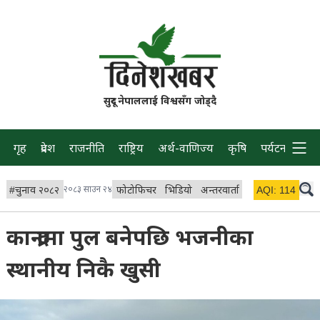
सुदूर नेपाललाई विश्वसँग जोड्दै
गृह
प्रदेश
राजनीति
राष्ट्रिय
अर्थ-वाणिज्य
कृषि
पर्यटन
प्रवास
#
चुनाव २०८२
२०८३ साउन २४
फोटोफिचर
भिडियो
अन्तरवार्ता
विचार/ब्लग
AQI:
114
लाइभ
कान्द्रामा पुल बनेपछि भजनीका
स्थानीय निकै खुसी