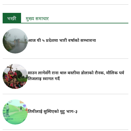
भर्खरै
मुख्य समाचार
आज यी ५ प्रदेशमा भारी वर्षाको सम्भावना
साउन लागेसँगै राना थारु बस्तीमा डोलाको रौनक, मौलिक पर्व
तिजलाइ स्वागत गर्दै
तिमीलाई सुम्पिएको मुटु भाग-३