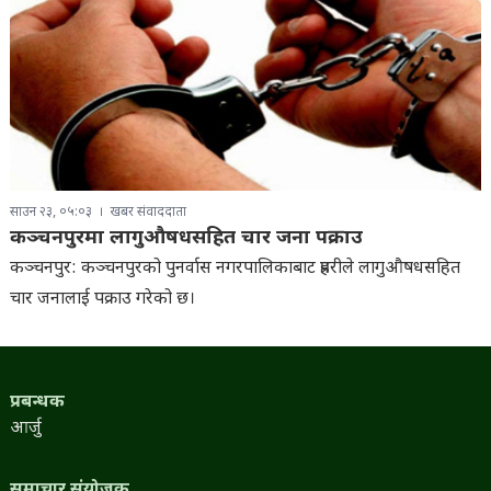
साउन २३, ०५:०३
खबर संवाददाता
कञ्चनपुरमा लागुऔषधसहित चार जना पक्राउ
कञ्चनपुर: कञ्चनपुरको पुनर्वास नगरपालिकाबाट प्रहरीले लागुऔषधसहित
चार जनालाई पक्राउ गरेको छ।
प्रबन्धक
आर्जु
समाचार संयोजक