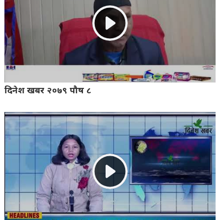
दिनेश खबर २०७९ पौष ८