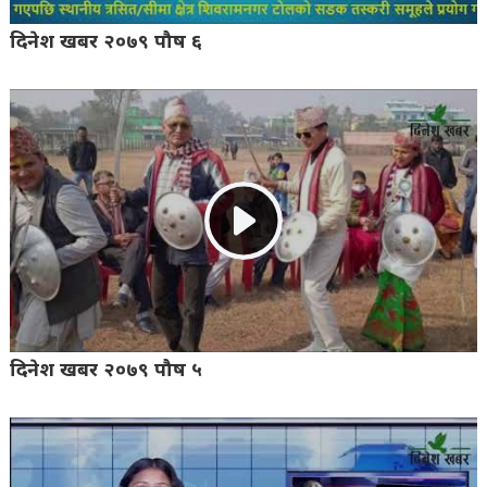
दिनेश खबर २०७९ पौष ६
दिनेश खबर २०७९ पौष ५