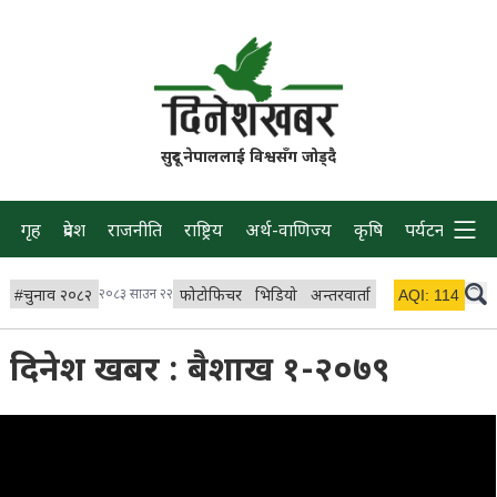
सुदूर नेपाललाई विश्वसँग जोड्दै
गृह
प्रदेश
राजनीति
राष्ट्रिय
अर्थ-वाणिज्य
कृषि
पर्यटन
प्रवास
#
चुनाव २०८२
२०८३ साउन २२
फोटोफिचर
भिडियो
अन्तरवार्ता
विचार/ब्लग
AQI:
114
लाइभ 
दिनेश खबर : बैशाख १-२०७९