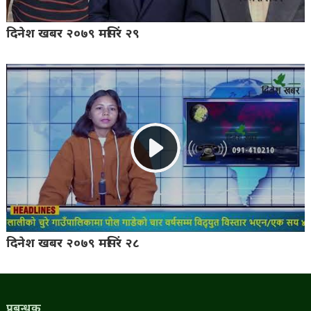
दिनेश खबर २०७९ मसिंर २९
दिनेश खबर २०७९ मसिंर २८
प्रबन्धक