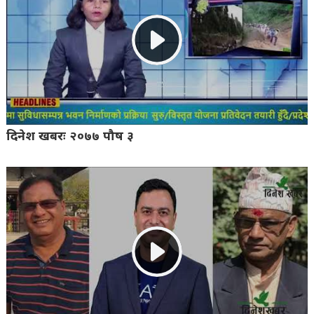
दिनेश खबरः २०७७ पौष ३