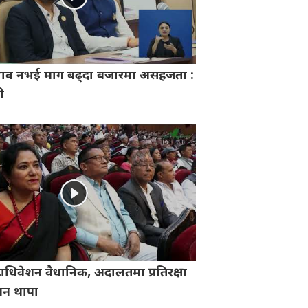
भाव नभई माग बढ्दा बजारमा असहजता :
री
ाधिवेशन वैधानिक, अदालतमा प्रतिरक्षा
गगन थापा