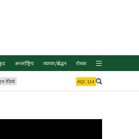
कुद
अन्तर्राष्ट्रिय
व्यापार/प्रर्वद्धन
रोचक
इभ रेडियो
AQI:
114