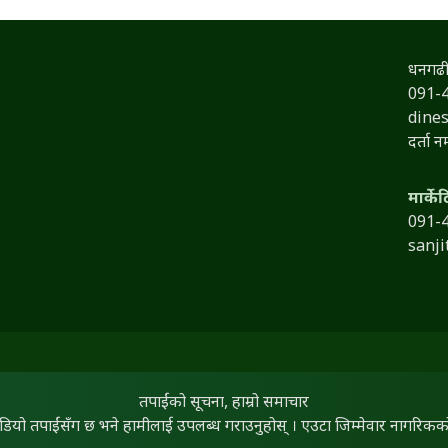
धनगढी
091-
dine
दर्ता 
मार्के
091-
sanj
तपाईंको सूचना, हाम्रो समाचार
िडियो तपाईंसँग छ भने हामीलाई उपलब्ध गराउनुहोस् । एउटा जिम्मेवार नागरिकको द