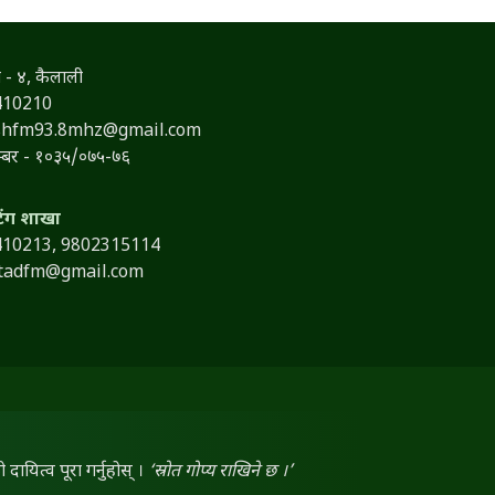
 - ४, कैलाली
410210
shfm93.8mhz@gmail.com
नम्बर - १०३५/०७५-७६
टिंग शाखा
410213,
9802315114
itadfm@gmail.com
ायित्व पूरा गर्नुहोस् ।
‘स्रोत गोप्य राखिने छ ।’