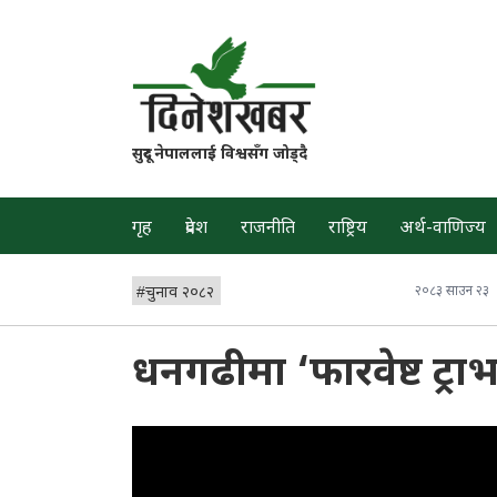
सुदूर नेपाललाई विश्वसँग जोड्दै
गृह
प्रदेश
राजनीति
राष्ट्रिय
अर्थ-वाणिज्य
#
चुनाव २०८२
२०८३ साउन २३
धनगढीमा ‘फारवेष्ट ट्राभल