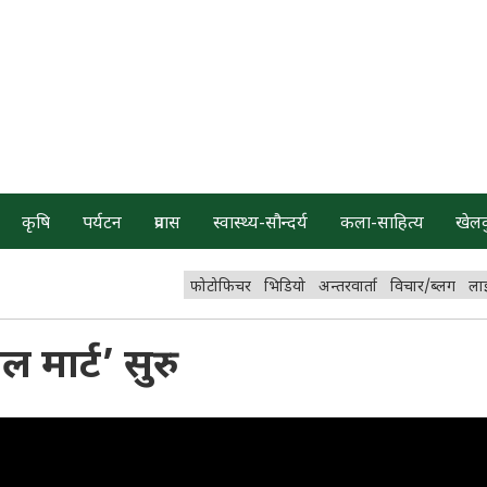
कृषि
पर्यटन
प्रवास
स्वास्थ्य-सौन्दर्य
कला-साहित्य
खेल
फोटोफिचर
भिडियो
अन्तरवार्ता
विचार/ब्लग
ला
 मार्ट’ सुरु