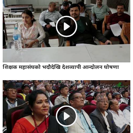
शिक्षक महासंघको भदौदेखि देशव्यापी आन्दोलन घोषणा