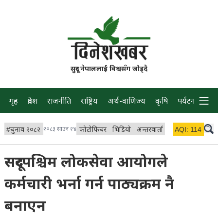
सुदूर नेपाललाई विश्वसँग जोड्दै
गृह
प्रदेश
राजनीति
राष्ट्रिय
अर्थ-वाणिज्य
कृषि
पर्यटन
प्रवास
#
चुनाव २०८२
२०८३ साउन २४
फोटोफिचर
भिडियो
अन्तरवार्ता
विचार/ब्लग
AQI:
114
लाइभ
सदूरपश्चिम लोकसेवा आयोगले
कर्मचारी भर्ना गर्न पाठ्यक्रम नै
बनाएन