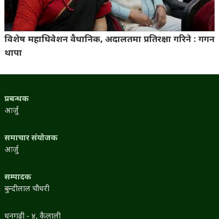
विशेष महाधिवेशन वैधानिक, अदालतमा प्रतिरक्षा गरिने : गगन
थापा
प्रबन्धक
आर्जु
समाचार संयोजक
आर्जु
सम्पादक
बुन्दीलाल चौधरी
धनगढी - ४, कैलाली