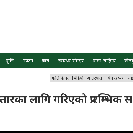
कृषि
पर्यटन
प्रवास
स्वास्थ्य-सौन्दर्य
कला-साहित्य
खेल
फोटोफिचर
भिडियो
अन्तरवार्ता
विचार/ब्लग
ला
रका लागि गरिएको प्रारम्भिक सर्