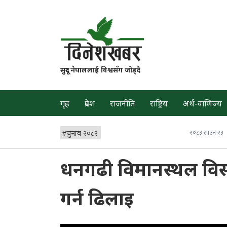
सुदूर नेपाललाई विश्वसँग जोड्दै
गृह
प्रदेश
राजनीति
राष्ट्रिय
अर्थ-वाणिज्य
#
चुनाव २०८२
२०८३ साउन २३
धनगढी विमानस्थल विस्ता
गर्न ढिलाइ