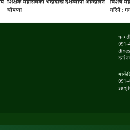
्य
शिक्षक महासंघको भदौदेखि देशव्यापी आन्दोलन
विशेष मह
घोषणा
गरिने : 
धनगढी
091-
dine
दर्ता 
मार्के
091-
sanj