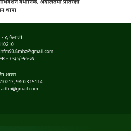
ाधिवेशन वैधानिक, अदालतमा प्रतिरक्षा
गगन थापा
 - ४, कैलाली
410210
shfm93.8mhz@gmail.com
नम्बर - १०३५/०७५-७६
टिंग शाखा
410213,
9802315114
itadfm@gmail.com