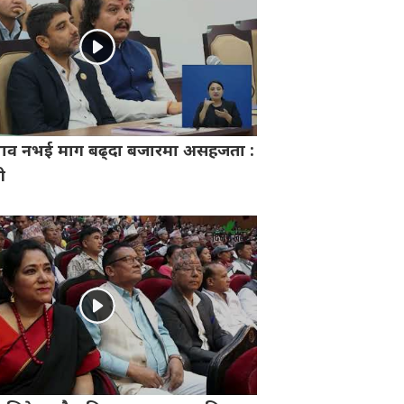
भाव नभई माग बढ्दा बजारमा असहजता :
री