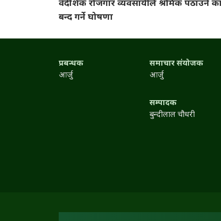
वैदेशिक रोजगार व्यवसायीले श्रमिक पठाउने कार
बन्द गर्ने घोषणा
प्रबन्धक
समाचार संयोजक
आर्जु
आर्जु
सम्पादक
बुन्दीलाल चौधरी