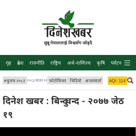
सुदूर नेपाललाई विश्वसँग जोड्दै
गृह
प्रदेश
राजनीति
राष्ट्रिय
अर्थ-वाणिज्य
कृषि
पर्यटन
प्रवास
#
चुनाव २०८२
२०८३ साउन २२
फोटोफिचर
भिडियो
अन्तरवार्ता
विचार/ब्लग
AQI:
114
लाइभ 
दिनेश खबर : बिन्दु चन्द - २०७७ जेठ
१९