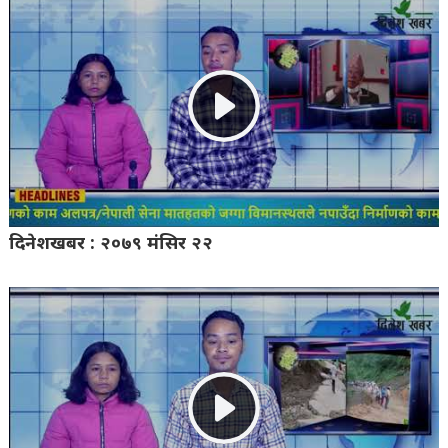
दिनेशखबर : २०७९ मंसिर २२