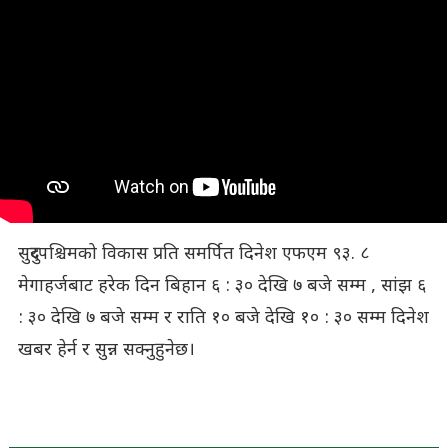
सुदुरपश्चिमको विकास प्रति समर्पित दिनेश एफएम ९३. ८
मेगाहर्जबाट हरेक दिन बिहान ६ : ३० देखि ७ बजे सम्म , सांझ ६
: ३० देखि ७ बजे सम्म र राति १० बजे देखि १० : ३० सम्म दिनेश
खबर हेर्न र सुन्न सक्नुहुनेछ।