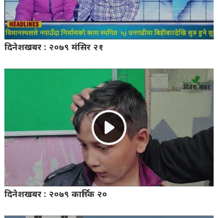
दिनेशखबर : २०७९ मंसिर २१
दिनेशखबर : २०७९ कार्तिक २०