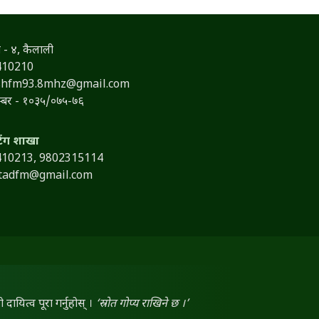
 - ४, कैलाली
410210
shfm93.8mhz@gmail.com
नम्बर - १०३५/०७५-७६
टिंग शाखा
410213,
9802315114
itadfm@gmail.com
ायित्व पूरा गर्नुहोस् ।
‘स्रोत गोप्य राखिने छ ।’