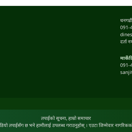
धनगढी
091-
dine
दर्ता 
मार्के
091-
sanj
तपाईंको सूचना, हाम्रो समाचार
िडियो तपाईंसँग छ भने हामीलाई उपलब्ध गराउनुहोस् । एउटा जिम्मेवार नागरिकको द