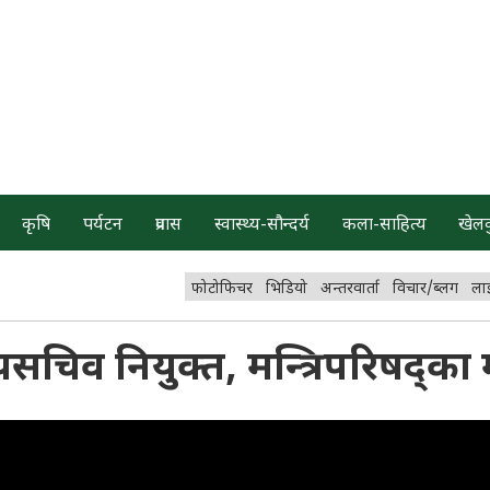
कृषि
पर्यटन
प्रवास
स्वास्थ्य-सौन्दर्य
कला-साहित्य
खेल
फोटोफिचर
भिडियो
अन्तरवार्ता
विचार/ब्लग
ला
्यसचिव नियुक्त, मन्त्रिपरिषद्का म