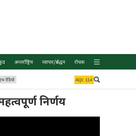
कुद
अन्तर्राष्ट्रिय
व्यापार/प्रर्वद्धन
रोचक
इभ रेडियो
AQI:
114
हत्वपूर्ण निर्णय