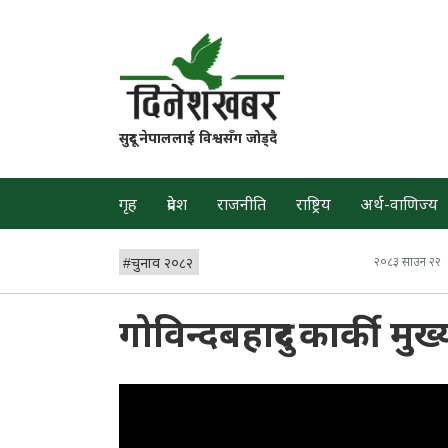
सुदूर नेपाललाई विश्वसँग जोड्दै
गृह
प्रदेश
राजनीति
राष्ट्रिय
अर्थ-वाणिज्य
#
चुनाव २०८२
२०८३ साउन २२
गोविन्दबहादुर कार्की मुख