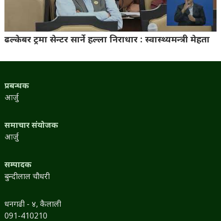
ढल्केबर ट्रमा सेन्टर सार्ने हल्ला निराधार : स्वास्थ्यमन्त्री मेहता
प्रबन्धक
आर्जु
समाचार संयोजक
आर्जु
सम्पादक
बुन्दीलाल चौधरी
धनगढी - ४, कैलाली
091-410210