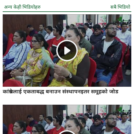
अन्य केही भिडियोहरु
सबै भिडियो
कांग्रेसलाई एकताबद्ध बनाउन संस्थापनइतर समूहको जोड