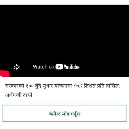
सरकारको १०० बुँदे सुधार योजनामा ८७.२ प्रतिशत प्रगति हासिल:
अर्थमन्त्री वाग्ले
कमेन्ट लोड गर्नुस