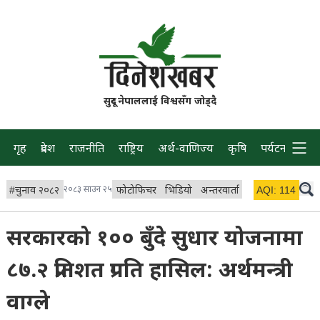
सुदूर नेपाललाई विश्वसँग जोड्दै
गृह
प्रदेश
राजनीति
राष्ट्रिय
अर्थ-वाणिज्य
कृषि
पर्यटन
प्रवास
#
चुनाव २०८२
२०८३ साउन २५
फोटोफिचर
भिडियो
अन्तरवार्ता
विचार/ब्लग
AQI:
114
लाइभ
सरकारको १०० बुँदे सुधार योजनामा
८७.२ प्रतिशत प्रगति हासिल: अर्थमन्त्री
वाग्ले