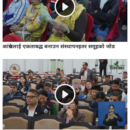
कांग्रेसलाई एकताबद्ध बनाउन संस्थापनइतर समूहको जोड