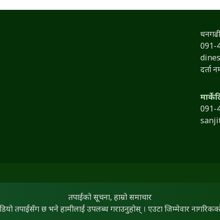
धनगढी
091-
dine
दर्ता 
मार्के
091-
sanj
तपाईंको सूचना, हाम्रो समाचार
िडियो तपाईंसँग छ भने हामीलाई उपलब्ध गराउनुहोस् । एउटा जिम्मेवार नागरिकको द