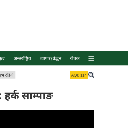
कुद
अन्तर्राष्ट्रिय
व्यापार/प्रर्वद्धन
रोचक
इभ रेडियो
AQI:
114
: हर्क साम्पाङ