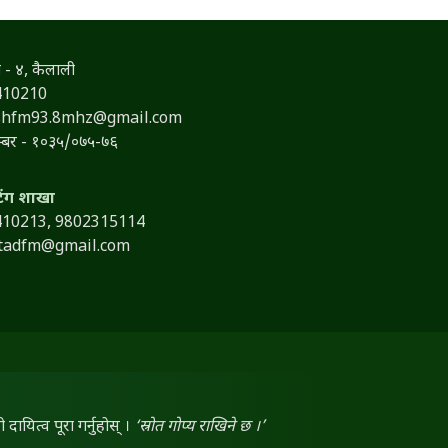
 - ४, कैलाली
410210
shfm93.8mhz@gmail.com
नम्बर - १०३५/०७५-७६
टिंग शाखा
410213,
9802315114
itadfm@gmail.com
ायित्व पूरा गर्नुहोस् ।
‘स्रोत गोप्य राखिने छ ।’