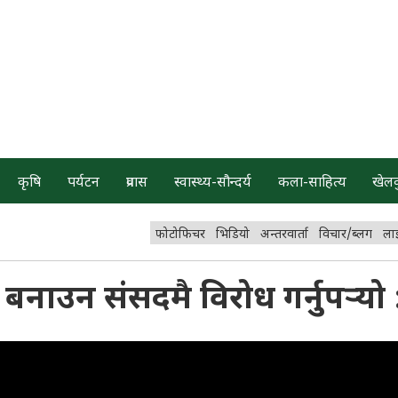
कृषि
पर्यटन
प्रवास
स्वास्थ्य-सौन्दर्य
कला-साहित्य
खेल
फोटोफिचर
भिडियो
अन्तरवार्ता
विचार/ब्लग
ला
यी बनाउन संसदमै विरोध गर्नुपर्‍यो 