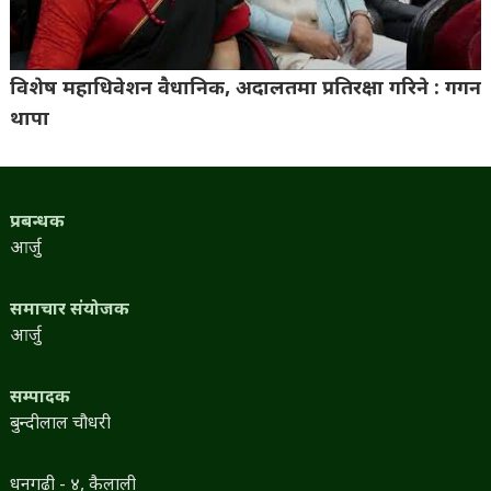
विशेष महाधिवेशन वैधानिक, अदालतमा प्रतिरक्षा गरिने : गगन
थापा
प्रबन्धक
आर्जु
समाचार संयोजक
आर्जु
सम्पादक
बुन्दीलाल चौधरी
धनगढी - ४, कैलाली