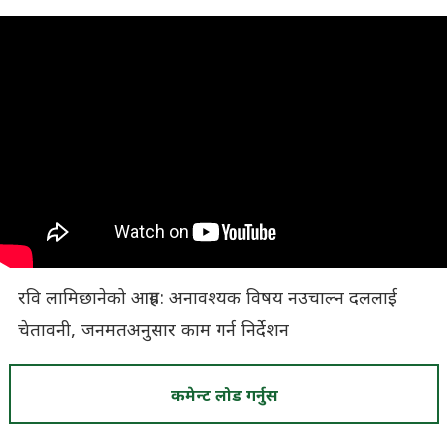
रवि लामिछानेको आग्रह: अनावश्यक विषय नउचाल्न दललाई
चेतावनी, जनमतअनुसार काम गर्न निर्देशन
कमेन्ट लोड गर्नुस