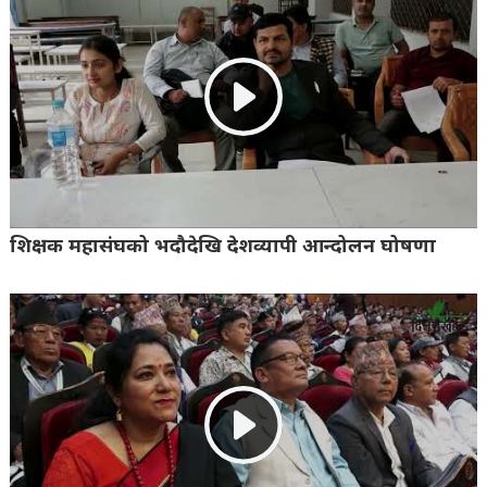
शिक्षक महासंघको भदौदेखि देशव्यापी आन्दोलन घोषणा