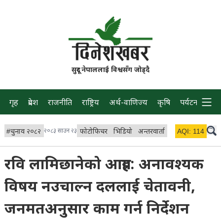
सुदूर नेपाललाई विश्वसँग जोड्दै
गृह
प्रदेश
राजनीति
राष्ट्रिय
अर्थ-वाणिज्य
कृषि
पर्यटन
प्रवास
#
चुनाव २०८२
२०८३ साउन २३
फोटोफिचर
भिडियो
अन्तरवार्ता
विचार/ब्लग
AQI:
114
लाइभ 
रवि लामिछानेको आग्रह: अनावश्यक
विषय नउचाल्न दललाई चेतावनी,
जनमतअनुसार काम गर्न निर्देशन