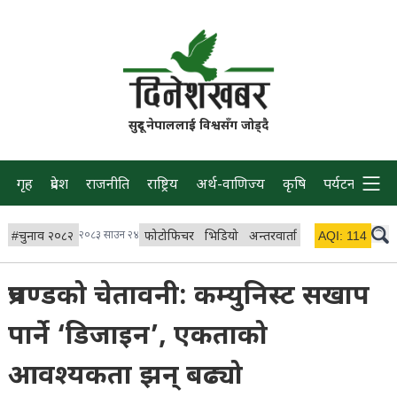
सुदूर नेपाललाई विश्वसँग जोड्दै
गृह
प्रदेश
राजनीति
राष्ट्रिय
अर्थ-वाणिज्य
कृषि
पर्यटन
प्रवास
#
चुनाव २०८२
२०८३ साउन २४
फोटोफिचर
भिडियो
अन्तरवार्ता
विचार/ब्लग
AQI:
114
लाइभ
प्रचण्डको चेतावनी: कम्युनिस्ट सखाप
पार्ने ‘डिजाइन’, एकताको
आवश्यकता झन् बढ्यो