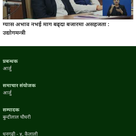
ग्यास अभाव नभई माग बढ्दा बजारमा असहजता :
उद्योगमन्त्री
प्रबन्धक
आर्जु
समाचार संयोजक
आर्जु
सम्पादक
बुन्दीलाल चौधरी
धनगढी - ४, कैलाली