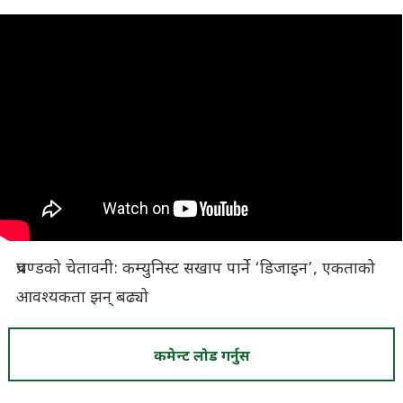
प्रचण्डको चेतावनी: कम्युनिस्ट सखाप पार्ने ‘डिजाइन’, एकताको
आवश्यकता झन् बढ्यो
कमेन्ट लोड गर्नुस