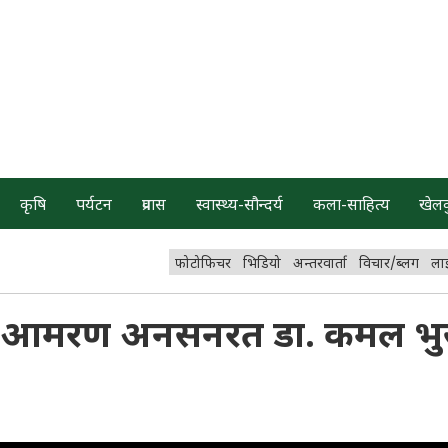
कृषि
पर्यटन
प्रवास
स्वास्थ्य-सौन्दर्य
कला-साहित्य
खेल
फोटोफिचर
भिडियो
अन्तरवार्ता
विचार/ब्लग
ला
ः आमरण अनसनरत डा. कमल भुसा