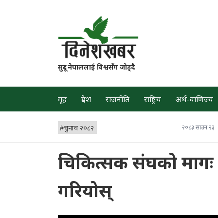
सुदूर नेपाललाई विश्वसँग जोड्दै
गृह
प्रदेश
राजनीति
राष्ट्रिय
अर्थ-वाणिज्य
#
चुनाव २०८२
२०८३ साउन २३
चिकित्सक संघको माग
गरियोस्