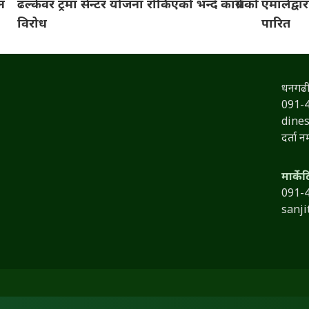
शन
ढल्केवर ट्रमा सेन्टर योजना रोकिएको भन्दै कांग्रेसको
एमालेद्वा
विरोध
पारित
धनगढी
091-
dine
दर्ता 
मार्के
091-
sanj