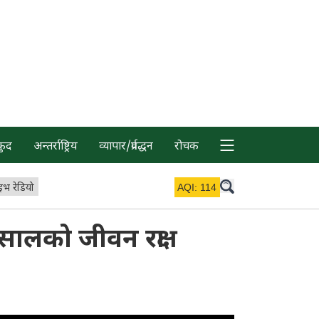
कुद
अन्तर्राष्ट्रिय
व्यापार/प्रर्वद्धन
रोचक
इभ रेडियो
AQI:
114
लको जीवन रक्षा