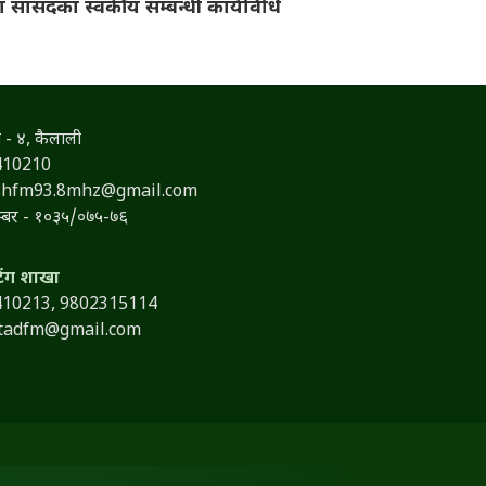
रा सांसदका स्वकीय सम्बन्धी कार्यविधि
 - ४, कैलाली
410210
shfm93.8mhz@gmail.com
नम्बर - १०३५/०७५-७६
टिंग शाखा
410213,
9802315114
itadfm@gmail.com