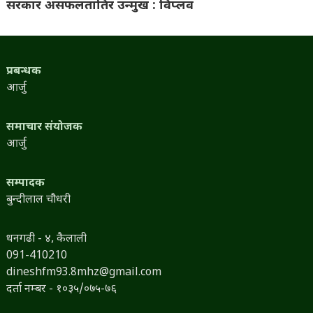
सरकार असफलतातिर उन्मुख : विप्लव
प्रबन्धक
आर्जु
समाचार संयोजक
आर्जु
सम्पादक
बुन्दीलाल चौधरी
धनगढी - ४, कैलाली
091-410210
dineshfm93.8mhz@gmail.com
दर्ता नम्बर - १०३५/०७५-७६