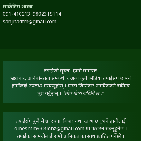
मार्केटिंग शाखा
091-410213,
9802315114
sanjitadfm@gmail.com
तपाईंको सूचना, हाम्रो समाचार
भ्रष्टाचार, अनियमितता सम्बन्धी र अन्य कुनै भिडियो तपाईंसँग छ भने
हामीलाई उपलब्ध गराउनुहोस् । एउटा जिम्मेवार नागरिकको दायित्व
पूरा गर्नुहोस् ।
‘स्रोत गोप्य राखिने छ ।’
तपाईंसँग कुनै लेख, रचना, विचार तथा स्तम्भ छन् भने हामीलाई
dineshfm93.8mhz@gmail.com
मा पठाउन सक्नुहुनेछ ।
तपाईंका सामग्रीलाई हामी प्राथमिकताका साथ प्रकाशित गर्नेछौं ।