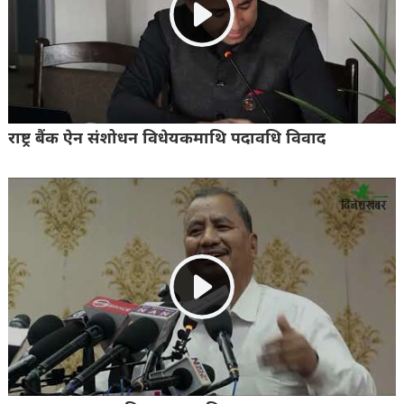
राष्ट्र बैंक ऐन संशोधन विधेयकमाथि पदावधि विवाद