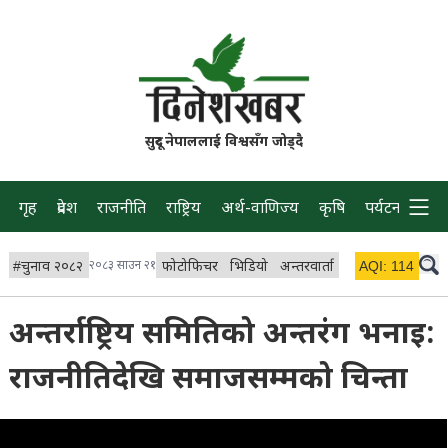
सुदूर नेपाललाई विश्वसँग जोड्दै
गृह
प्रदेश
राजनीति
राष्ट्रिय
अर्थ-वाणिज्य
कृषि
पर्यटन
प्रवास
#
चुनाव २०८२
२०८३ साउन २१
फोटोफिचर
भिडियो
अन्तरवार्ता
विचार/ब्लग
AQI:
114
लाइभ 
अन्तर्राष्ट्रिय समितिको अन्तरंग भनाइ:
राजनीतिदेखि समाजसम्मको चिन्ता