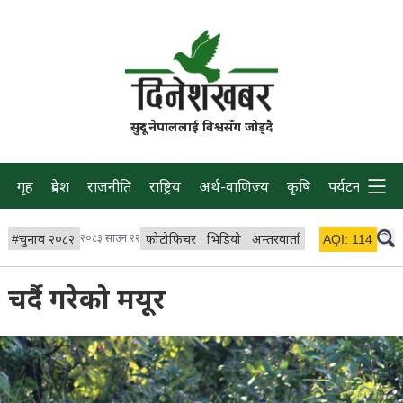
सुदूर नेपाललाई विश्वसँग जोड्दै
गृह
प्रदेश
राजनीति
राष्ट्रिय
अर्थ-वाणिज्य
कृषि
पर्यटन
प्रवास
#
चुनाव २०८२
२०८३ साउन २२
फोटोफिचर
भिडियो
अन्तरवार्ता
विचार/ब्लग
AQI:
114
लाइभ 
चर्दै गरेको मयूर