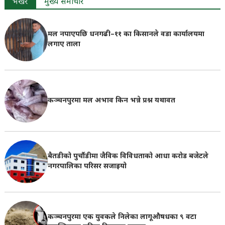
भर्खरै
मुख्य समाचार
मल नपाएपछि धनगढी–११ का किसानले वडा कार्यालयमा
लगाए ताला
कञ्चनपुरमा मल अभाव किन भन्ने प्रश्न यथावत
बैतडीको पुर्चौडीमा जैविक विविधताको आधा करोड बजेटले
नगरपालिका परिसर सजाइयो
कञ्चनपुरमा एक युवकले निलेका लागूऔषधका ९ वटा