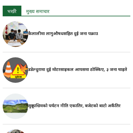
भर्खरै
मुख्य समाचार
कैलालीमा लागुऔषधसहित दुई जना पक्राउ
डडेल्धुरामा दुई मोटरसाइकल आपसमा ठोक्किए, ३ जना घाइते
सुदूरपश्चिमको पर्यटन नीति एकातिर, बजेटको बाटो अर्कैतिर