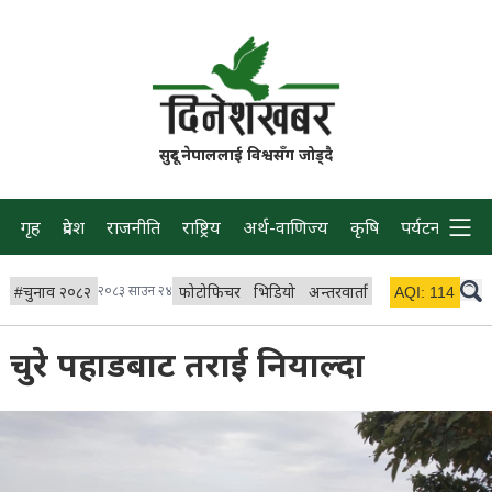
सुदूर नेपाललाई विश्वसँग जोड्दै
गृह
प्रदेश
राजनीति
राष्ट्रिय
अर्थ-वाणिज्य
कृषि
पर्यटन
प्रवास
#
चुनाव २०८२
२०८३ साउन २४
फोटोफिचर
भिडियो
अन्तरवार्ता
विचार/ब्लग
AQI:
114
लाइभ
चुरे पहाडबाट तराई नियाल्दा