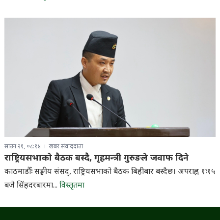
साउन २१, ०८:१४
खबर संवाददाता
राष्ट्रियसभाको बैठक बस्दै, गृहमन्त्री गुरुङले जवाफ दिने
काठमाडौँः सङ्घीय संसद्, राष्ट्रियसभाको बैठक बिहीबार बस्दैछ। अपराह्न १ः१५
बजे सिंहदरबारमा...
विस्तृतमा