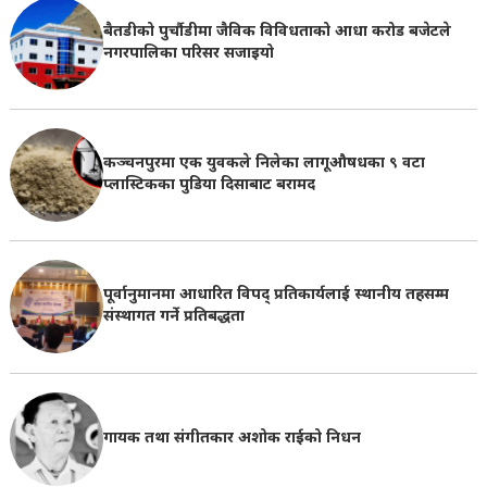
बैतडीको पुर्चौडीमा जैविक विविधताको आधा करोड बजेटले
नगरपालिका परिसर सजाइयो
कञ्चनपुरमा एक युवकले निलेका लागूऔषधका ९ वटा
प्लास्टिकका पुडिया दिसाबाट बरामद
पूर्वानुमानमा आधारित विपद् प्रतिकार्यलाई स्थानीय तहसम्म
संस्थागत गर्ने प्रतिबद्धता
गायक तथा संगीतकार अशोक राईको निधन