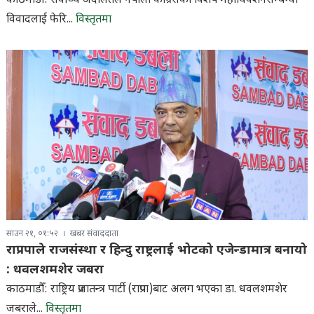
काठमाडौ: सर्वोच्च अदालतले नेपाली कांग्रेसको विशेष महाधिवेशनसम्बन्धी
विवादलाई फेरि...
विस्तृतमा
साउन २१, ०१:५२
खबर संवाददाता
राप्रपाले राजसंस्था र हिन्दु राष्ट्रलाई भोटको एजेन्डामात्र बनायो
: धवलशमशेर जबरा
काठमाडौँ: राष्ट्रिय प्रजातन्त्र पार्टी (राप्रपा)बाट अलग भएका डा. धवलशमशेर
जबराले...
विस्तृतमा