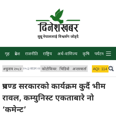
सुदूर नेपाललाई विश्वसँग जोड्दै
गृह
प्रदेश
राजनीति
राष्ट्रिय
अर्थ-वाणिज्य
कृषि
पर्यटन
प्रवास
#
चुनाव २०८२
२०८३ साउन २२
फोटोफिचर
भिडियो
अन्तरवार्ता
विचार/ब्लग
AQI:
114
लाइभ 
प्रचण्ड सरकारको कार्यक्रम कुर्दै भीम
रावल, कम्युनिस्ट एकताबारे नो
‘कमेन्ट’