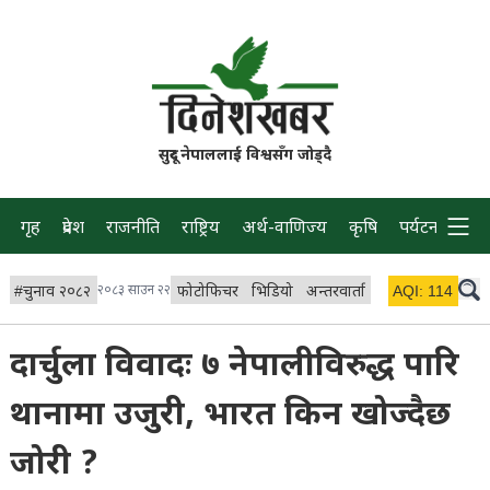
सुदूर नेपाललाई विश्वसँग जोड्दै
गृह
प्रदेश
राजनीति
राष्ट्रिय
अर्थ-वाणिज्य
कृषि
पर्यटन
प्रवास
#
चुनाव २०८२
२०८३ साउन २२
फोटोफिचर
भिडियो
अन्तरवार्ता
विचार/ब्लग
AQI:
114
लाइभ 
दार्चुला विवादः ७ नेपालीविरुद्ध पारि
थानामा उजुरी, भारत किन खोज्दैछ
जोरी ?