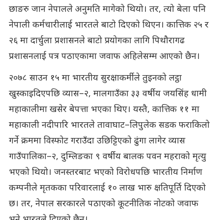
छाङरु जान नेपालले अनुमति मागेको थियो। तर, त्यो बेला पनि
नेपाली कर्मचारीलाई भारतले बाटो दिएको थिएन। कात्तिक २५ र
२६ मा दार्चुला प्रशासनले बाटो प्रयोगका लागि पिथौरागढ
प्रशासनलाई पत्र पठाएकामा जवाफ अहिलेसम्म आएको छैन।
२०७८ साउन १५ मा भारतीय सुरक्षाकर्मीले तुइनको लट्ठा
खुस्काइदिएपछि व्यास–२, मालगाउँका ३३ वर्षीय जयसिंह धामी
महाकालीमा खसेर बेपत्ता भएका थिए। यस्तै, कात्तिक ११ मा
महाकाली नदीपारि भारतले तावाघाट–लिपुलेक सडक फराकिलो
गर्ने क्रममा विस्फोट गराउँदा उछिट्टिएको ढुंगा लागेर व्यास
गाउँपालिका–२, दुम्लिङका ९ वर्षीय बालक पवन महराको मृत्यु
भएको थियो। जनस्तरबाट भएको विरोधपछि भारतीय निर्माण
कम्पनीले मृतकका परिवारलाई १० लाख भारु क्षतिपूर्ति दिएको
छ। तर, नेपाल सरकारले पठाएको कूटनीतिक नोटको जवाफ
भने भारतले दिएको छैन।