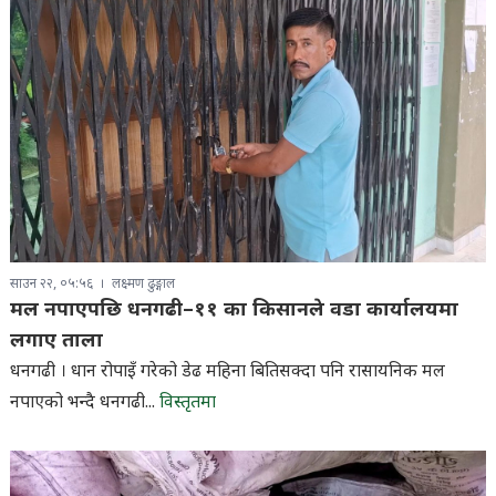
साउन २२, ०५:५६
लक्ष्मण ढुङ्गाल
मल नपाएपछि धनगढी–११ का किसानले वडा कार्यालयमा
लगाए ताला
धनगढी । धान रोपाइँ गरेको डेढ महिना बितिसक्दा पनि रासायनिक मल
नपाएको भन्दै धनगढी...
विस्तृतमा