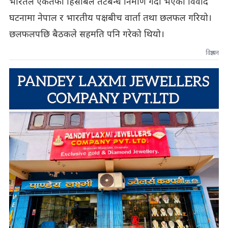
भारतले एकतर्फी हिसाबले तटबन्ध निर्माण गर्दा भएको विवाद
घटनामा नेपाल र भारतीय पक्षबीच वार्ता तथा छलफल गरियो।
छलफलपछि बैठकले सहमति पनि गरेको थियो।
विज्ञापन