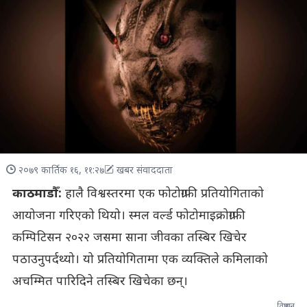
२०७९ कार्तिक १६, ११:२७
खबर संवाददाता
काठमाडौँ:
हालै विश्वस्तरमा एक फोटोग्राफी प्रतियोगिताको
आयोजना गरिएको थियो। स्मल वर्ल्ड फोटोमाइक्रोग्राफी
कम्पिटिसन २०२२ जसमा साना जीवका तस्बिर खिचेर
पठाउनुपर्दथ्यो। यो प्रतियोगितामा एक व्यक्तिले कमिलाको
अचम्मित पारिदिने तस्बिर खिचेका छन्।
विज्ञापन