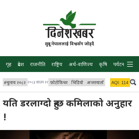
सुदूर नेपाललाई विश्वसँग जोड्दै
गृह
प्रदेश
राजनीति
राष्ट्रिय
अर्थ-वाणिज्य
कृषि
पर्यटन
प्रवास
#
चुनाव २०८२
२०८३ साउन २२
फोटोफिचर
भिडियो
अन्तरवार्ता
विचार/ब्लग
AQI:
114
लाइभ 
यति डरलाग्दो हुन्छ कमिलाको अनुहार
!