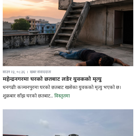
साउन २३, ०८:३६
खबर संवाददाता
महेन्द्रनगरमा घरको छतबाट लडेर युवकको मृत्यु
धनगढीः कञ्चनपुरमा घरकाे छतबाट खसेका युवककाे मृत्यु भएको छ।
शुक्रबार साँझ घरकाे छतबाट...
विस्तृतमा