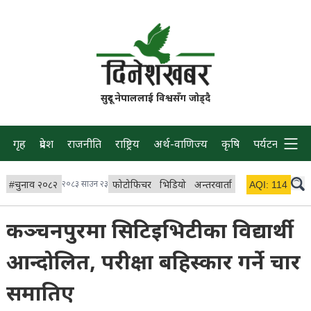
सुदूर नेपाललाई विश्वसँग जोड्दै
गृह
प्रदेश
राजनीति
राष्ट्रिय
अर्थ-वाणिज्य
कृषि
पर्यटन
प्रवास
#
चुनाव २०८२
२०८३ साउन २३
फोटोफिचर
भिडियो
अन्तरवार्ता
विचार/ब्लग
AQI:
114
लाइभ 
कञ्चनपुरमा सिटिइभिटीका विद्यार्थी
आन्दोलित, परीक्षा बहिस्कार गर्ने चार
समातिए