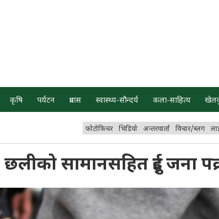
कृषि
पर्यटन
प्रवास
स्वास्थ्य-सौन्दर्य
कला-साहित्य
खेल
फोटोफिचर
भिडियो
अन्तरवार्ता
विचार/ब्लग
ला
 छलीको सामानसहित दुई जना पक