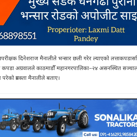
हरी उपरीक्षक दिनेशराज मैनालीले भन्सार छली गरेर ल्याएको लत्ताकपडास
्त कपडा अग्रवालले काठमाडौँ महानगरपालिका–२४ असनस्थित सञ्चा
परेको प्रवक्ता मैनालीले बताए।