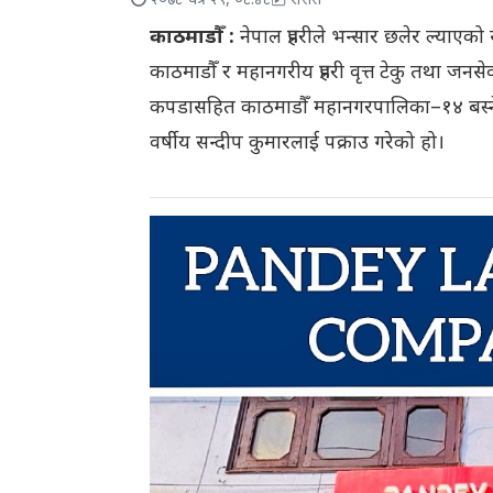
२०७८ चैत्र २९, ०८:४८
रासस
काठमाडौँ :
नेपाल प्रहरीले भन्सार छलेर ल्याए
काठमाडौँ र महानगरीय प्रहरी वृत्त टेकु तथा 
कपडासहित काठमाडौँ महानगरपालिका–१४ बस्ने 
वर्षीय सन्दीप कुमारलाई पक्राउ गरेको हो।