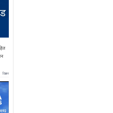
हित
लन
विज्ञापन