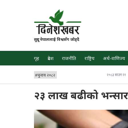
सुदूर नेपाललाई विश्वसँग जोड्दै
गृह
प्रदेश
राजनीति
राष्ट्रिय
अर्थ-वाणिज्य
#
चुनाव २०८२
२०८३ साउन २२
२३ लाख बढीको भन्सार