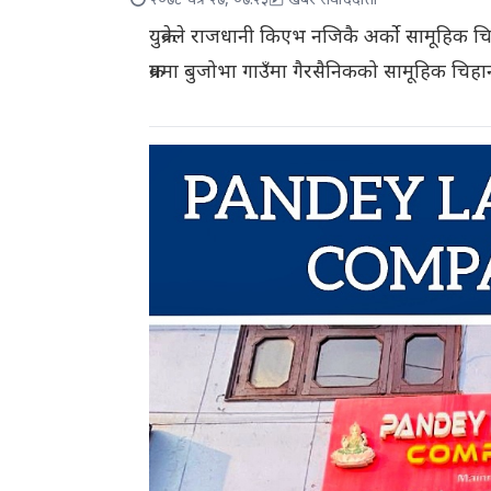
२०७८ चैत्र २७, ०७:२३
खबर संवाददाता
युक्रेनले राजधानी किएभ नजिकै अर्को सामूहिक
क्रममा बुजोभा गाउँमा गैरसैनिकको सामूहिक चिह