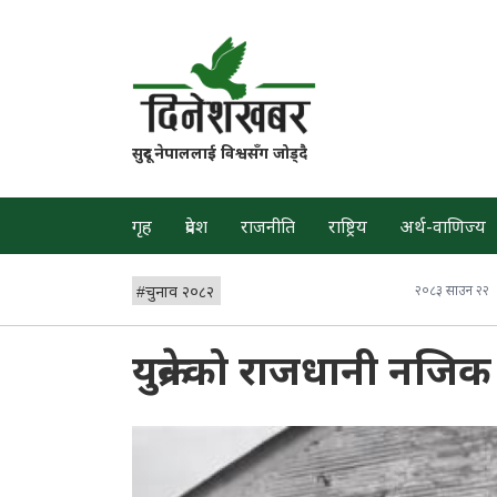
सुदूर नेपाललाई विश्वसँग जोड्दै
गृह
प्रदेश
राजनीति
राष्ट्रिय
अर्थ-वाणिज्य
#
चुनाव २०८२
२०८३ साउन २२
युक्रेनको राजधानी नजि