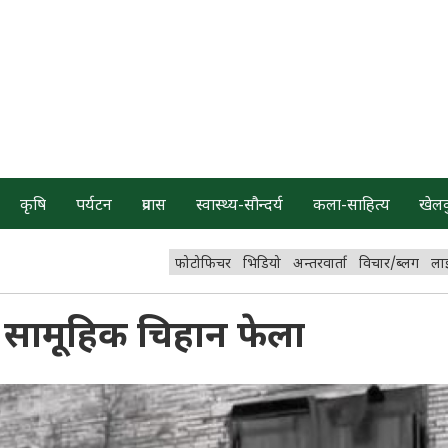
कृषि
पर्यटन
प्रवास
स्वास्थ्य-सौन्दर्य
कला-साहित्य
खेल
फोटोफिचर
भिडियो
अन्तरवार्ता
विचार/ब्लग
ला
क सामूहिक चिहान फेला