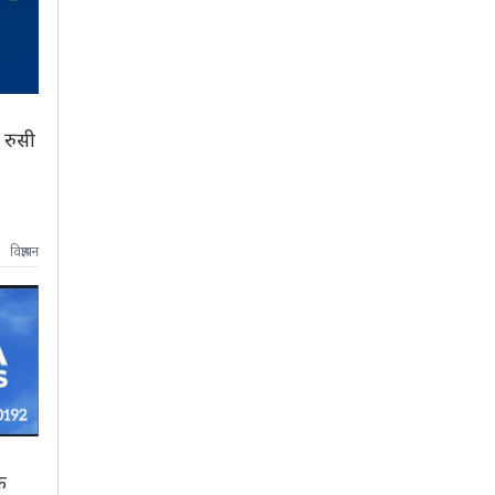
 रुसी
विज्ञापन
क