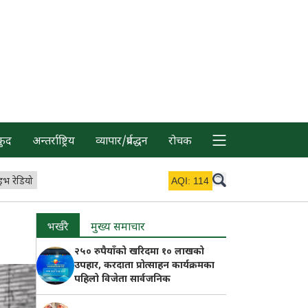
कुद
अन्तर्राष्ट्रिय
व्यापार/प्रर्वद्धन
रोचक
इभ रेडियो
AQI:
114
भर्खरै
मुख्य समाचार
२५० रुपैयाँको खरिदमा १० लाखको
उपहार, करदाता प्रोत्साहन कार्यक्रमका
पहिलो विजेता सार्वजनिक