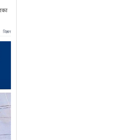
ारका
विज्ञापन