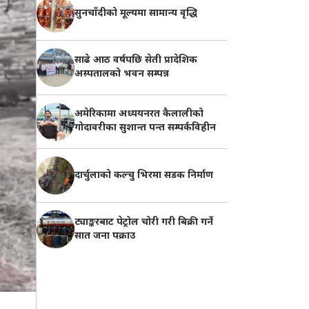
सुनचाँदीको मूल्यमा सामान्य वृद्धि
साढे आठ वर्षपछि सेती प्रादेशिक
अस्पतालको भवन सम्पन्न
अमेरिकामा अध्ययनरत कैलालीको
गोदावरीका सुशान्त पन्त सम्पर्कविहीन
दार्चुलाको कल्चु भिरमा सडक निर्माण
ट्याङ्करबाट पेट्रोल चोरी गरी बिक्री गर्ने
सात जना पक्राउ