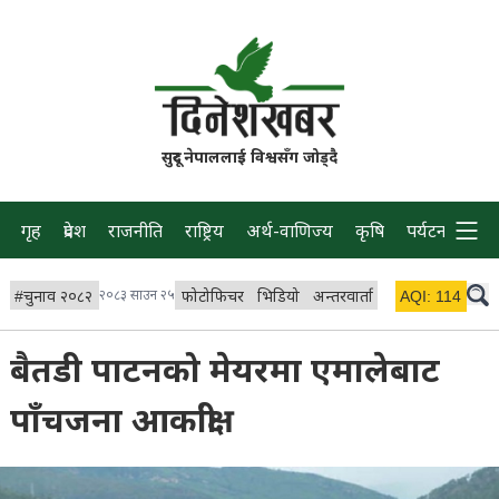
सुदूर नेपाललाई विश्वसँग जोड्दै
गृह
प्रदेश
राजनीति
राष्ट्रिय
अर्थ-वाणिज्य
कृषि
पर्यटन
प्रवास
#
चुनाव २०८२
२०८३ साउन २५
फोटोफिचर
भिडियो
अन्तरवार्ता
विचार/ब्लग
AQI:
114
लाइभ
बैतडी पाटनको मेयरमा एमालेबाट
पाँचजना आकांक्षी