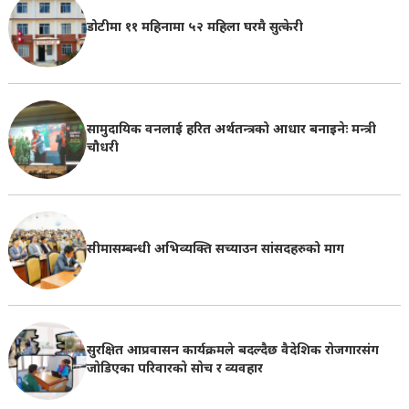
डोटीमा ११ महिनामा ५२ महिला घरमै सुत्केरी
सामुदायिक वनलाई हरित अर्थतन्त्रको आधार बनाइनेः मन्त्री
चौधरी
सीमासम्बन्धी अभिव्यक्ति सच्याउन सांसदहरुको माग
सुरक्षित आप्रवासन कार्यक्रमले बदल्दैछ वैदेशिक राेजगारसंग
जाेडिएका परिवारकाे साेच र व्यवहार