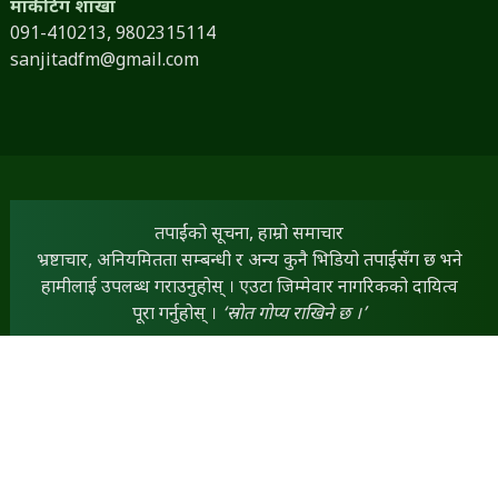
मार्केटिंग शाखा
091-410213,
9802315114
sanjitadfm@gmail.com
तपाईंको सूचना, हाम्रो समाचार
भ्रष्टाचार, अनियमितता सम्बन्धी र अन्य कुनै भिडियो तपाईंसँग छ भने
हामीलाई उपलब्ध गराउनुहोस् । एउटा जिम्मेवार नागरिकको दायित्व
पूरा गर्नुहोस् ।
‘स्रोत गोप्य राखिने छ ।’
तपाईंसँग कुनै लेख, रचना, विचार तथा स्तम्भ छन् भने हामीलाई
dineshfm93.8mhz@gmail.com
मा पठाउन सक्नुहुनेछ ।
तपाईंका सामग्रीलाई हामी प्राथमिकताका साथ प्रकाशित गर्नेछौं ।