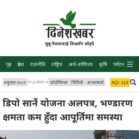
सुदूर नेपाललाई विश्वसँग जोड्दै
गृह
प्रदेश
राजनीति
राष्ट्रिय
अर्थ-वाणिज्य
कृषि
पर्यटन
प्रवास
#
चुनाव २०८२
२०८३ साउन २२
फोटोफिचर
भिडियो
अन्तरवार्ता
विचार/ब्लग
AQI:
114
लाइभ 
डिपो सार्ने योजना अलपत्र, भण्डारण
क्षमता कम हुँदा आपूर्तिमा समस्या